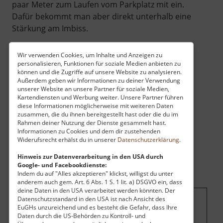
paar Meter zum Laufen vom Parkplatz mit ein.
Dafür bekommt man aber direkt unterhalb eine
Stärkung am Imbiss.
Wir verwenden Cookies, um Inhalte und Anzeigen zu
personalisieren, Funktionen für soziale Medien anbieten zu
können und die Zugriffe auf unsere Website zu analysieren.
Außerdem geben wir Informationen zu deiner Verwendung
unserer Website an unsere Partner für soziale Medien,
Kartendiensten und Werbung weiter. Unsere Partner führen
diese Informationen möglicherweise mit weiteren Daten
zusammen, die du ihnen bereitgestellt hast oder die du im
Rahmen deiner Nutzung der Dienste gesammelt hast.
Informationen zu Cookies und dem dir zustehenden
Widerufsrecht erhälst du in unserer
Datenschutzerklärung
.
Hinweis zur Datenverarbeitung in den USA durch
Google- und Facebookdienste:
Indem du auf "Alles akzeptieren" klickst, willigst du unter
anderem auch gem. Art. 6 Abs. 1 S. 1 lit. a) DSGVO ein, dass
deine Daten in den USA verarbeitet werden könnten. Der
Datenschutzstandard in den USA ist nach Ansicht des
EuGHs unzureichend und es besteht die Gefahr, dass Ihre
Um dieses Projekt zu finanzieren, wird
Daten durch die US-Behörden zu Kontroll- und
hier Werbung eingeblendet.
Cookie-