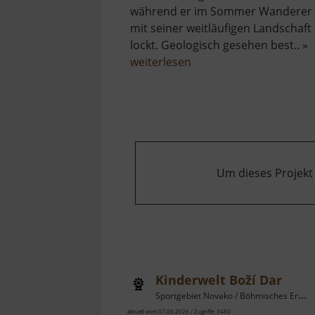
während er im Sommer Wanderer
mit seiner weitläufigen Landschaft
lockt. Geologisch gesehen best.. »
über
weiterlesen
Keilberg
Um dieses Projekt
Kinderwelt Boží Dar
Sportgebiet Novako / Böhmisches Erzgebirge
aktuell vom 07.06.2026 / Zugriffe: 3480