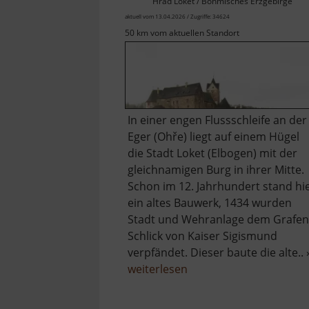
Hrad Loket / Böhmisches Erzgebirge
aktuell vom 13.04.2026 / Zugriffe: 34624
50 km vom aktuellen Standort
In einer engen Flussschleife an der
Eger (Ohře) liegt auf einem Hügel
die Stadt Loket (Elbogen) mit der
gleichnamigen Burg in ihrer Mitte.
Schon im 12. Jahrhundert stand hi
ein altes Bauwerk, 1434 wurden
Stadt und Wehranlage dem Grafen
Schlick von Kaiser Sigismund
verpfändet. Dieser baute die alte.. 
über
weiterlesen
Burg
Elbogen