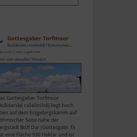
Gottesgaber Torfmoor
Božídarské rašeliniště / Böhmisches Erzgebirge
ell vom 05.11.2023 / Zugriffe: 5498
 km vom aktuellen Standort
as Gottesgaber Torfmoor
Božídarské rašeliniště) liegt hoch
ben auf dem Erzgebirgskamm auf
öhmischer Seite nahe der
ergstadt Boží Dar (Gottesgab). Es
at eine Fläche 930 Hektar und ist