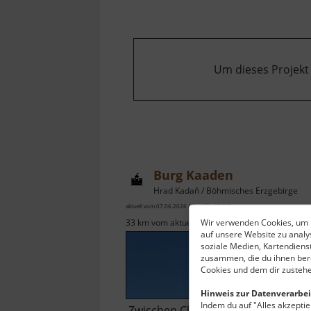
Um dieses Projekt
Burg Kaaden
Hrad Kadaň / Böhmisches Erzgebirge
aktuell vom 07.06.2026 / Zugriffe: 47637
Wir verwenden Cookies, um I
33 km vom aktuellen Standort
auf unsere Website zu anal
soziale Medien, Kartendiens
zusammen, die du ihnen bere
Cookies und dem dir zustehe
Hinweis zur Datenverarbei
Indem du auf "Alles akzeptier
Zwischen Chomutov und Klášterec