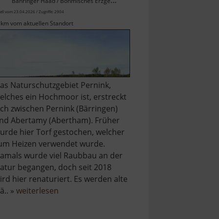
Bähringer Haad / Böhmisches Erzgebirge
ell vom 23.04.2026 / Zugriffe: 2904
 km vom aktuellen Standort
as Naturschutzgebiet Pernink,
elches ein Hochmoor ist, erstreckt
ich zwischen Pernink (Bärringen)
nd Abertamy (Abertham). Früher
urde hier Torf gestochen, welcher
um Heizen verwendet wurde.
amals wurde viel Raubbau an der
atur begangen, doch seit 2018
ird hier renaturiert. Es werden alte
über
ä.. »
weiterlesen
Naturdenkmal
Pernink