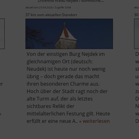
Zřícenina hradu Nejdek / Böhmisches Erzgebirge
aktuell vom 23.04.2026 / Zugriffe: 3398
aktu
37 km vom aktuellen Standort
30
Von der einstigen Burg Nejdek im
D
gleichnamigen Ort (deutsch:
w
Neudek) ist heute nur noch wenig
s
übrig – doch gerade das macht
u
er
ihren besonderen Charme aus.
w
Hoch über der Stadt ragt noch der
z
alte Turm auf, der als letztes
D
sichtbares Relikt der
N
»
mittelalterlichen Festung gilt. Heute
w
über
erfüllt er eine neue A.. »
weiterlesen
D
Burg
Neudek