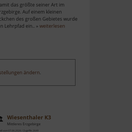
amit das größte seiner Art im
rzgebirge. Auf einem kleinen
ckchen des großen Gebietes wurde
über
in Lehrpfad ein.. »
weiterlesen
Gottesgaber
Torfmoor
stellungen ändern
.
Wiesenthaler K3
Mittleres Erzgebirge
ell vom 07.06.2026 / Zugriffe: 2649