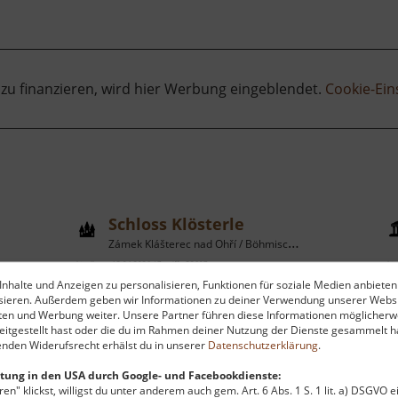
 zu finanzieren, wird hier Werbung eingeblendet.
Cookie-Ein
Schloss Klösterle
Zámek Klášterec nad Ohří / Böhmisches Erzgebirge
aktuell vom 13.04.2026 / Zugriffe: 32607
aktu
nhalte und Anzeigen zu personalisieren, Funktionen für soziale Medien anbieten
28 km vom aktuellen Standort
29
ysieren. Außerdem geben wir Informationen zu deiner Verwendung unserer Websi
ten und Werbung weiter. Unsere Partner führen diese Informationen möglicherw
itgestellt hast oder die du im Rahmen deiner Nutzung der Dienste gesammelt ha
nden Widerufsrecht erhälst du in unserer
Datenschutzerklärung
.
tung in den USA durch Google- und Facebookdienste:
en" klickst, willigst du unter anderem auch gem. Art. 6 Abs. 1 S. 1 lit. a) DSGVO 
Unmittelbar hinter dem Schloss
I