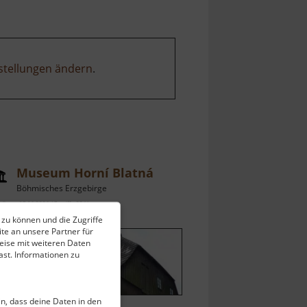
stellungen ändern
.
Museum Horní Blatná
Böhmisches Erzgebirge
ell vom 07.06.2026 / Zugriffe: 3341
 zu können und die Zugriffe
 km vom aktuellen Standort
te an unsere Partner für
eise mit weiteren Daten
st. Informationen zu
ein, dass deine Daten in den
m Herzen des kleinen