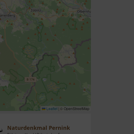
Leaflet
|
© OpenStreetMap
Naturdenkmal Pernink