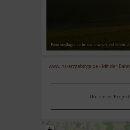
Foto: Ausflugsziele im sächsischen und böhmisc
www.ins-erzgebirge.de
-
Mit der Bahn
Um dieses Projekt
+