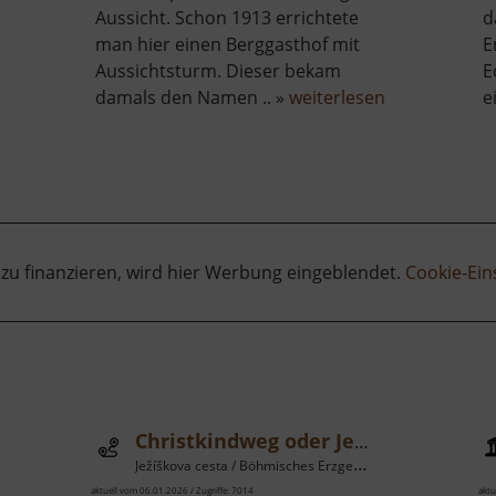
Aussicht. Schon 1913 errichtete
d
man hier einen Berggasthof mit
E
Aussichtsturm. Dieser bekam
E
über
damals den Namen .. »
weiterlesen
e
Plattenberg
 zu finanzieren, wird hier Werbung eingeblendet.
Cookie-Ein
Christkindweg oder Jesusweg
Ježíškova cesta / Böhmisches Erzgebirge
aktuell vom 06.01.2026 / Zugriffe: 7014
aktu