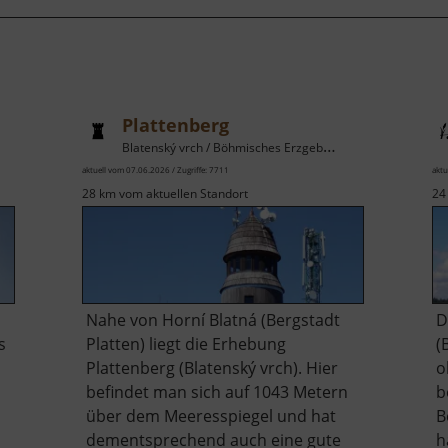
Plattenberg
Blatenský vrch / Böhmisches Erzgebirge
aktuell vom 07.06.2026 / Zugriffe: 7711
aktu
28 km vom aktuellen Standort
24
Nahe von Horní Blatná (Bergstadt
D
s
Platten) liegt die Erhebung
(
Plattenberg (Blatenský vrch). Hier
o
befindet man sich auf 1043 Metern
b
über dem Meeresspiegel und hat
B
dementsprechend auch eine gute
h