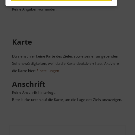
Keine Angaben vorhanden.
Karte
Du siehst hier keine Karte des Zieles sowie seiner umgebenden
Sehenswürdigkeiten, weil du die Karte deaktiviert hast. Aktiviere
die Karte hier:
Einstellungen
Anschrift
Keine Anschrift hinterlegt.
Bitte klicke unten auf die Karte, um die Lage des Ziels anzuzeigen.