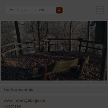
Foto: Püschmannhöhe
www.ins-erzgebirge.de
-
Sachsen