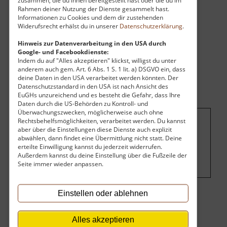
Rahmen deiner Nutzung der Dienste gesammelt hast.
Informationen zu Cookies und dem dir zustehenden
Widerufsrecht erhälst du in unserer
Datenschutzerklärung
.
Hinweis zur Datenverarbeitung in den USA durch
Google- und Facebookdienste:
Indem du auf "Alles akzeptieren" klickst, willigst du unter
anderem auch gem. Art. 6 Abs. 1 S. 1 lit. a) DSGVO ein, dass
deine Daten in den USA verarbeitet werden könnten. Der
Datenschutzstandard in den USA ist nach Ansicht des
EuGHs unzureichend und es besteht die Gefahr, dass Ihre
Daten durch die US-Behörden zu Kontroll- und
Überwachungszwecken, möglicherweise auch ohne
Rechtsbehelfsmöglichkeiten, verarbeitet werden. Du kannst
aber über die Einstellungen diese Dienste auch explizit
Um dieses Projekt zu finanzieren, wird
abwählen, dann findet eine Übermittlung nicht statt. Deine
hier Werbung eingeblendet.
Cookie-
erteilte Einwilligung kannst du jederzeit widerrufen.
Einstellungen ändern
.
Außerdem kannst du deine Einstellung über die Fußzeile der
Seite immer wieder anpassen.
Einstellen oder ablehnen
Eintritt
Alles akzeptieren
Der Eintritt ist kostenlos.