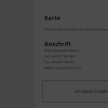
Karte
Du siehst hier keine Karte des Zieles sowie sei
Anschrift
43532 Mariánské Radčice
Tel.: +420 417 861 363
Fax: +420 476 744 058
eMail:
mpirmer@seznam.cz
Um dieses Projekt