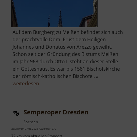
Auf dem Burgberg zu Meißen befindet sich auch
der prachtvolle Dom. Er ist dem Heiligen
Johannes und Donatus von Arezzo geweiht.
Schon seit der Gründung des Bistums Meißen
im Jahr 968 durch Otto I. steht an dieser Stelle
ein Gotteshaus. Es war bis 1581 Bischofskirche
der römisch-katholischen Bischöfe.. »
über
weiterlesen
Dom
zu
Meißen
Semperoper Dresden
Sachsen
aktuell vom 07.06.2026 / Zugriffe: 1272
72 km vom aktuellen Standort