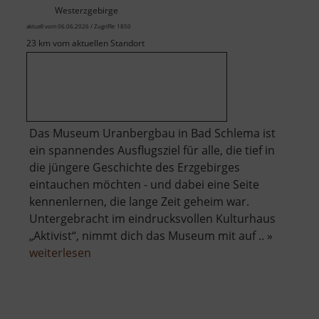
Westerzgebirge
aktuell vom 06.06.2026 / Zugriffe: 1850
23 km vom aktuellen Standort
Das Museum Uranbergbau in Bad Schlema ist
ein spannendes Ausflugsziel für alle, die tief in
die jüngere Geschichte des Erzgebirges
eintauchen möchten - und dabei eine Seite
kennenlernen, die lange Zeit geheim war.
Untergebracht im eindrucksvollen Kulturhaus
„Aktivist“, nimmt dich das Museum mit auf .. »
über
weiterlesen
Museum
Uranbergbau