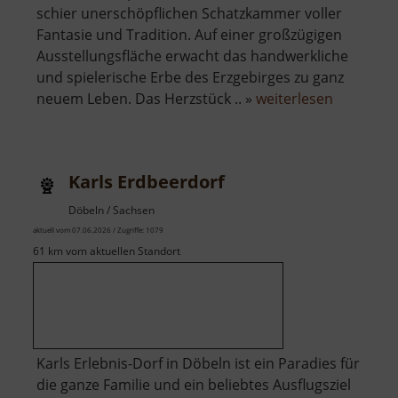
schier unerschöpflichen Schatzkammer voller
Fantasie und Tradition. Auf einer großzügigen
Ausstellungsfläche erwacht das handwerkliche
und spielerische Erbe des Erzgebirges zu ganz
über
neuem Leben. Das Herzstück .. »
weiterlesen
Depot
Pöhl-
Ströher
Karls Erdbeerdorf
Döbeln / Sachsen
aktuell vom 07.06.2026 / Zugriffe: 1079
61 km vom aktuellen Standort
Karls Erlebnis-Dorf in Döbeln ist ein Paradies für
die ganze Familie und ein beliebtes Ausflugsziel