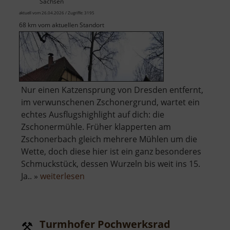
Sachsen
aktuell vom 26.04.2026 / Zugriffe: 3195
68 km vom aktuellen Standort
Nur einen Katzensprung von Dresden entfernt,
im verwunschenen Zschonergrund, wartet ein
echtes Ausflugshighlight auf dich: die
Zschonermühle. Früher klapperten am
Zschonerbach gleich mehrere Mühlen um die
Wette, doch diese hier ist ein ganz besonderes
Schmuckstück, dessen Wurzeln bis weit ins 15.
über
Ja.. »
weiterlesen
Zschonermühle
Turmhofer Pochwerksrad