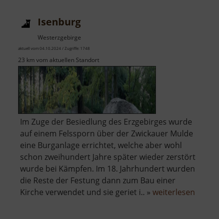
Isenburg
Westerzgebirge
aktuell vom 04.10.2024 / Zugriffe: 1748
23 km vom aktuellen Standort
Im Zuge der Besiedlung des Erzgebirges wurde
auf einem Felssporn über der Zwickauer Mulde
eine Burganlage errichtet, welche aber wohl
schon zweihundert Jahre später wieder zerstört
wurde bei Kämpfen. Im 18. Jahrhundert wurden
die Reste der Festung dann zum Bau einer
über
Kirche verwendet und sie geriet i.. »
weiterlesen
Isenb