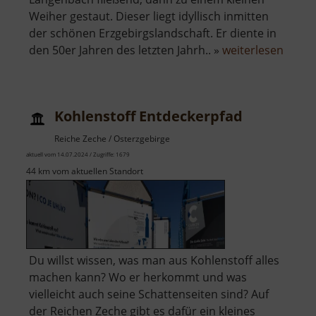
Weiher gestaut. Dieser liegt idyllisch inmitten
der schönen Erzgebirgslandschaft. Er diente in
über
den 50er Jahren des letzten Jahrh.. »
weiterlesen
Silber
Kohlenstoff Entdeckerpfad
Reiche Zeche / Osterzgebirge
aktuell vom 14.07.2024 / Zugriffe: 1679
44 km vom aktuellen Standort
Du willst wissen, was man aus Kohlenstoff alles
machen kann? Wo er herkommt und was
vielleicht auch seine Schattenseiten sind? Auf
der Reichen Zeche gibt es dafür ein kleines