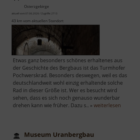
Osterzgebirge
aktuell vom 07.06.2026 / Zugriffe: 2713
43 km vom aktuellen Standort
Etwas ganz besonders schönes erhaltenes aus
der Geschichte des Bergbaus ist das Turmhofer
Pochwerskrad. Besonders deswegen, weil es das
deutschlandweit wohl einzig erhaltende solche
Rad in dieser Größe ist. Wer es besucht wird
sehen, dass es sich noch genauso wunderbar
über
drehen kann wie früher. Dazu s.. »
weiterlesen
Turmho
Pochwe
Museum Uranbergbau