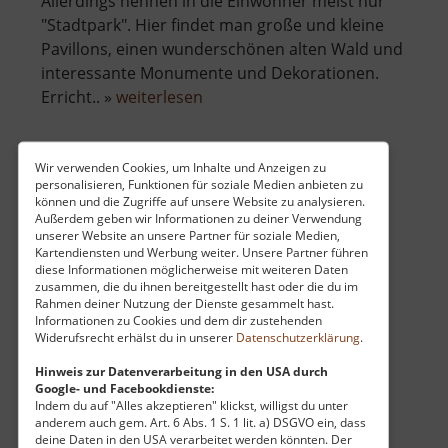
Allerdings nennen in die Einwohner meist nur
"Stadtpark". Hier findet man große und kleine
Pavillons, einen wunderschönen alten Wald und
interessante Monumente und Dekorationen.
über
Erricht.. »
weiterlesen
Stadtpark
Chomutov
Wir verwenden Cookies, um Inhalte und Anzeigen zu
personalisieren, Funktionen für soziale Medien anbieten zu
Historischer Bahnhof Mohorn
können und die Zugriffe auf unsere Website zu analysieren.
Außerdem geben wir Informationen zu deiner Verwendung
Osterzgebirge
unserer Website an unsere Partner für soziale Medien,
aktuell vom 11.04.2026 / Zugriffe: 897
Kartendiensten und Werbung weiter. Unsere Partner führen
54 km vom aktuellen Standort
diese Informationen möglicherweise mit weiteren Daten
zusammen, die du ihnen bereitgestellt hast oder die du im
Rahmen deiner Nutzung der Dienste gesammelt hast.
Informationen zu Cookies und dem dir zustehenden
Widerufsrecht erhälst du in unserer
Datenschutzerklärung
.
Hinweis zur Datenverarbeitung in den USA durch
Google- und Facebookdienste:
Der ehemalige Bahnhof Mohorn ist ein echter
Indem du auf "Alles akzeptieren" klickst, willigst du unter
Sehnsuchtsort für alle, die ein Herz für die
anderem auch gem. Art. 6 Abs. 1 S. 1 lit. a) DSGVO ein, dass
deine Daten in den USA verarbeitet werden könnten. Der
goldene Ära der sächsischen