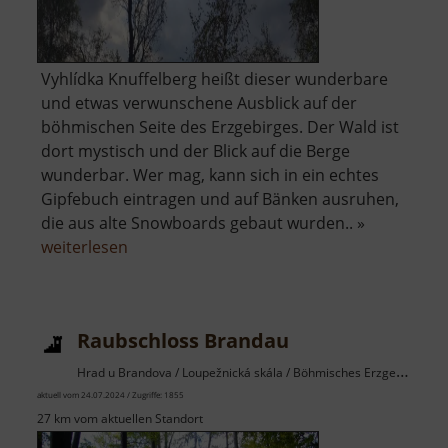
Vyhlídka Knuffelberg heißt dieser wunderbare
und etwas verwunschene Ausblick auf der
böhmischen Seite des Erzgebirges. Der Wald ist
dort mystisch und der Blick auf die Berge
wunderbar. Wer mag, kann sich in ein echtes
Gipfebuch eintragen und auf Bänken ausruhen,
die aus alte Snowboards gebaut wurden.. »
über
weiterlesen
Aussichtspunkt
Knuffelberg
Raubschloss Brandau
Hrad u Brandova / Loupežnická skála / Böhmisches Erzgebirge
aktuell vom 24.07.2024 / Zugriffe: 1855
27 km vom aktuellen Standort