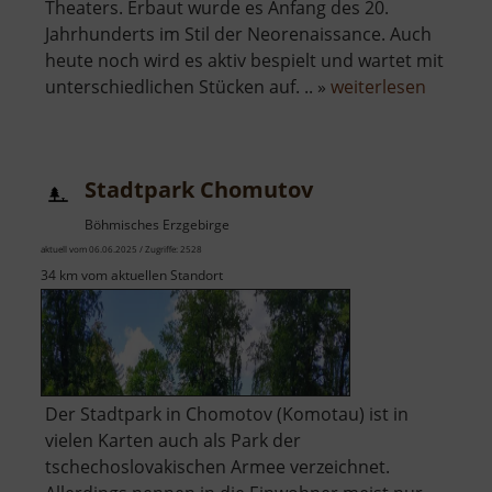
Theaters. Erbaut wurde es Anfang des 20.
Jahrhunderts im Stil der Neorenaissance. Auch
heute noch wird es aktiv bespielt und wartet mit
über
unterschiedlichen Stücken auf. .. »
weiterlesen
Stadtth
Chomut
Stadtpark Chomutov
Böhmisches Erzgebirge
aktuell vom 06.06.2025 / Zugriffe: 2528
34 km vom aktuellen Standort
Der Stadtpark in Chomotov (Komotau) ist in
vielen Karten auch als Park der
tschechoslovakischen Armee verzeichnet.