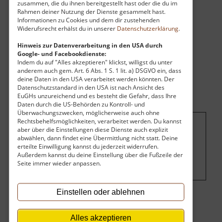
zusammen, die du ihnen bereitgestellt hast oder die du im
Rahmen deiner Nutzung der Dienste gesammelt hast.
Informationen zu Cookies und dem dir zustehenden
Widerufsrecht erhälst du in unserer
Datenschutzerklärung
.
Hinweis zur Datenverarbeitung in den USA durch
Google- und Facebookdienste:
Indem du auf "Alles akzeptieren" klickst, willigst du unter
anderem auch gem. Art. 6 Abs. 1 S. 1 lit. a) DSGVO ein, dass
deine Daten in den USA verarbeitet werden könnten. Der
Datenschutzstandard in den USA ist nach Ansicht des
EuGHs unzureichend und es besteht die Gefahr, dass Ihre
Daten durch die US-Behörden zu Kontroll- und
Überwachungszwecken, möglicherweise auch ohne
Rechtsbehelfsmöglichkeiten, verarbeitet werden. Du kannst
aber über die Einstellungen diese Dienste auch explizit
Um dieses Projekt zu finanzieren, wird
abwählen, dann findet eine Übermittlung nicht statt. Deine
hier Werbung eingeblendet.
Cookie-
erteilte Einwilligung kannst du jederzeit widerrufen.
Außerdem kannst du deine Einstellung über die Fußzeile der
Einstellungen ändern
.
Seite immer wieder anpassen.
Einstellen oder ablehnen
Eintritt
Alles akzeptieren