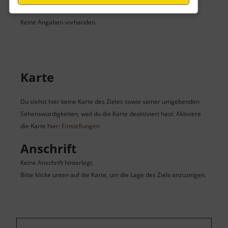
Der Eintritt ist kostenlos.
Keine Angaben vorhanden.
Karte
Du siehst hier keine Karte des Zieles sowie seiner umgebenden
Sehenswürdigkeiten, weil du die Karte deaktiviert hast. Aktiviere
die Karte hier:
Einstellungen
Anschrift
Keine Anschrift hinterlegt.
Bitte klicke unten auf die Karte, um die Lage des Ziels anzuzeigen.