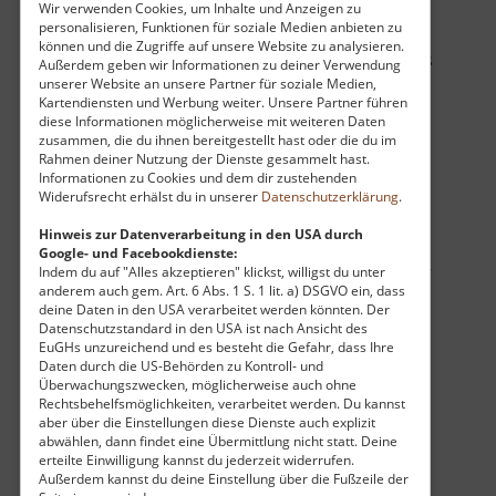
Für Besucher ist besonders das Zusammenspiel
Wir verwenden Cookies, um Inhalte und Anzeigen zu
personalisieren, Funktionen für soziale Medien anbieten zu
aus der landschaftlichen Einbettung und dem
können und die Zugriffe auf unsere Website zu analysieren.
historischen Charme reizvoll. Die Mühle dient als
Außerdem geben wir Informationen zu deiner Verwendung
unserer Website an unsere Partner für soziale Medien,
ein Ort des Innehaltens, an dem man bei einem
Kartendiensten und Werbung weiter. Unsere Partner führen
Spaziergang die Verbindung zwischen der
diese Informationen möglicherweise mit weiteren Daten
bäuerlichen Tradition des Landes und der
zusammen, die du ihnen bereitgestellt hast oder die du im
Rahmen deiner Nutzung der Dienste gesammelt hast.
heutigen Nutzung als Ausflugsziel erleben kann.
Informationen zu Cookies und dem dir zustehenden
Die Umgebung bietet zudem vielfältige
Widerufsrecht erhälst du in unserer
Datenschutzerklärung
.
Möglichkeiten, die Natur des sächsischen
Hinweis zur Datenverarbeitung in den USA durch
Hügellandes zu genießen, sei es auf dem
Google- und Facebookdienste:
Fahrrad oder zu Fuß. Besucher schätzen hier vor
Indem du auf "Alles akzeptieren" klickst, willigst du unter
anderem auch gem. Art. 6 Abs. 1 S. 1 lit. a) DSGVO ein, dass
allem die Kombination aus einer tief
deine Daten in den USA verarbeitet werden könnten. Der
verwurzelten Vergangenheit und dem
Datenschutzstandard in den USA ist nach Ansicht des
EuGHs unzureichend und es besteht die Gefahr, dass Ihre
lebendigen Erleben der Gegenwart.
Daten durch die US-Behörden zu Kontroll- und
Überwachungszwecken, möglicherweise auch ohne
Rechtsbehelfsmöglichkeiten, verarbeitet werden. Du kannst
Die Fichtenmühle steht somit stellvertretend für
aber über die Einstellungen diese Dienste auch explizit
die Bewahrung regionaler Identität. Sie ist ein
abwählen, dann findet eine Übermittlung nicht statt. Deine
lohnendes Ziel für Menschen, die das
erteilte Einwilligung kannst du jederzeit widerrufen.
Außerdem kannst du deine Einstellung über die Fußzeile der
Erzgebirgsvorland abseits der großen