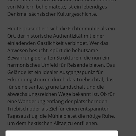
von Müllern beheimatete, ist ein lebendiges
Denkmal sächsischer Kulturgeschichte.
Heute präsentiert sich die Fichtenmühle als ein
Ort, der historische Authentizität mit einer
einladenden Gastlichkeit verbindet. Wer das
Anwesen besucht, spürt die behutsame
Bewahrung der alten Strukturen, die nun ein
harmonisches Umfeld für Reisende bieten. Das
Gelände ist ein idealer Ausgangspunkt für
Erkundungstouren durch das Triebischtal, das
für seine sanfte, grüne Landschaft und die
abwechslungsreichen Wege bekannt ist. Ob für
eine Wanderung entlang der plätschernden
Triebisch oder als Ziel für einen entspannten
Tagesausflug, die Mühle bietet die nötige Ruhe,
um dem hektischen Alltag zu entfliehen.