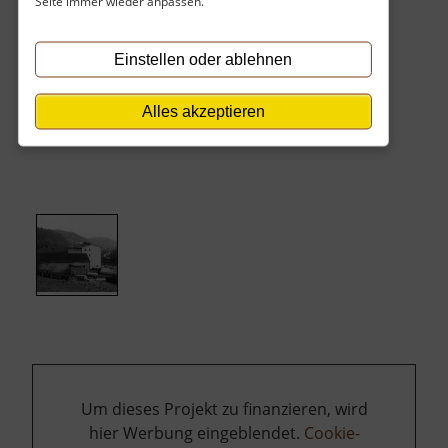
Seite immer wieder anpassen.
Hauptstraßen entdecken möchten und dabei
den Wert historisch gewachsener Orte zu
Einstellen oder ablehnen
schätzen wissen. Wer hier einkehrt, findet nicht
nur einen Ort der Erholung, sondern auch ein
Stück lebendige Geschichte, die den Charakter
Alles akzeptieren
dieser Region so maßgeblich geprägt hat.
Um dieses Projekt zu finanzieren, wird
hier Werbung eingeblendet.
Cookie-