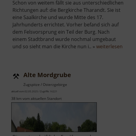
Schon von weitem fällt sie aus unterschiedlichen
Richtungen auf: die Bergkirche Tharandt. Sie ist
eine Saalkirche und wurde Mitte des 17.
Jahrhunderts errichtet. Vorher befand sich auf
dem Felsvorsprung ein Teil der Burg. Nach
einem Stadtbrand wurde nochmal umgebaut
über
und so sieht man die Kirche nun i.. »
weiterlesen
Bergk
Thara
Alte Mordgrube
Zugspitze / Osterzgebirge
aktuell vom 02.05.2025 / Zugriffe: 16221
38 km vom aktuellen Standort