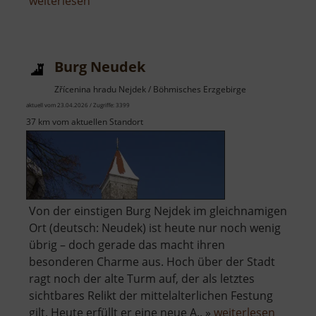
über
weiterlesen
Spielplatz
an
der
Burg Neudek
Lessingstraße
Zřícenina hradu Nejdek / Böhmisches Erzgebirge
aktuell vom 23.04.2026 / Zugriffe: 3399
37 km vom aktuellen Standort
Von der einstigen Burg Nejdek im gleichnamigen
Ort (deutsch: Neudek) ist heute nur noch wenig
übrig – doch gerade das macht ihren
besonderen Charme aus. Hoch über der Stadt
ragt noch der alte Turm auf, der als letztes
sichtbares Relikt der mittelalterlichen Festung
über
gilt. Heute erfüllt er eine neue A.. »
weiterlesen