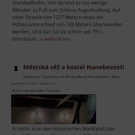
Standseilbahn. Von da sind es nur wenige
Minuten zu Fuß zum Schloss Augustusburg. Auf
einer Strecke von 1237 Metern muss ein
Höhenunterschied von 168 Metern überwunden
werden. Und das tut sie schon seit 1911.
über
Interessan.. »
weiterlesen
Drahtseilbahn
Erdmannsdorf-
Augustusburg
Městská věž a kostel Nanebevzetí Pa
Stadtturm Chomutov mit Kirche Mariä Himmelfahrt / Böhmisches Erzgebirge
aktuell vom 07.06.2026 / Zugriffe: 1313
34 km vom aktuellen Standort
Erreicht man den historischen Marktplatz der