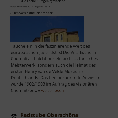
Villa Esche / Erzgebirgsvorland
aktuell vom 07.06.2026 / Zugriffe: 18612
24 km vom aktuellen Standort
Tauche ein in die faszinierende Welt des
europäischen Jugendstils! Die Villa Esche in
Chemnitz ist nicht nur ein architektonisches
Meisterwerk, sondern auch die Heimat des
ersten Henry van de Velde Museums
Deutschlands. Das beeindruckende Anwesen
wurde 1902/1903 im Auftrag des visionären
über
Chemnitzer .. »
weiterlesen
Henry
van
de
Radstube Oberschöna
Velde