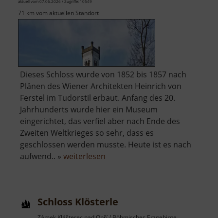
aktuell vom 07.06.2026 / Zugriffe: 10549
71 km vom aktuellen Standort
Dieses Schloss wurde von 1852 bis 1857 nach
Plänen des Wiener Architekten Heinrich von
Ferstel im Tudorstil erbaut. Anfang des 20.
Jahrhunderts wurde hier ein Museum
eingerichtet, das verfiel aber nach Ende des
Zweiten Weltkrieges so sehr, dass es
geschlossen werden musste. Heute ist es nach
über
aufwend.. »
weiterlesen
Schloss
Türmitz
Schloss Klösterle
Zámek Klášterec nad Ohří / Böhmisches Erzgebirge