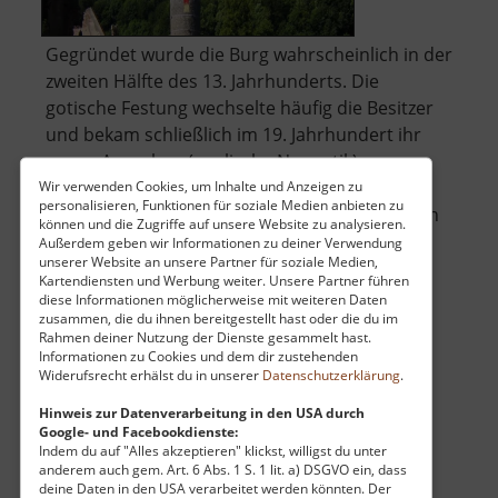
Gegründet wurde die Burg wahrscheinlich in der
zweiten Hälfte des 13. Jahrhunderts. Die
gotische Festung wechselte häufig die Besitzer
und bekam schließlich im 19. Jahrhundert ihr
neues Aussehen (englische Neugotik).
Wir verwenden Cookies, um Inhalte und Anzeigen zu
personalisieren, Funktionen für soziale Medien anbieten zu
Bis 1945 blieb die Burg in Besitz der Grafen von
können und die Zugriffe auf unsere Website zu analysieren.
über
Buquoy, später beher.. »
weiterlesen
Außerdem geben wir Informationen zu deiner Verwendung
unserer Website an unsere Partner für soziale Medien,
Schloss
Kartendiensten und Werbung weiter. Unsere Partner führen
Hauenstein
diese Informationen möglicherweise mit weiteren Daten
zusammen, die du ihnen bereitgestellt hast oder die du im
Rahmen deiner Nutzung der Dienste gesammelt hast.
Anton-Günther-Höhe
Informationen zu Cookies und dem dir zustehenden
Widerufsrecht erhälst du in unserer
Datenschutzerklärung
.
Wolkenstein / Mittleres Erzgebirge
aktuell vom 23.07.2024 / Zugriffe: 23222
Hinweis zur Datenverarbeitung in den USA durch
Google- und Facebookdienste:
8 km vom aktuellen Standort
Indem du auf "Alles akzeptieren" klickst, willigst du unter
anderem auch gem. Art. 6 Abs. 1 S. 1 lit. a) DSGVO ein, dass
deine Daten in den USA verarbeitet werden könnten. Der