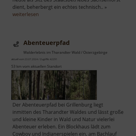
dient, beherbergt ein echtes technisch.. »
über
weiterlesen
Forsthof
Bärenfels
mit
Abenteuerpfad
Arboretum
Walderlebnis im Tharandter Wald / Osterzgebirge
aktuell vom 23.07.2024 / Zugriffe: 42291
53 km vom aktuellen Standort
Der Abenteuerpfad bei Grillenburg liegt
inmitten des Tharandter Waldes und lässt große
und kleine Kinder in Wald und Natur vielerlei
Abenteuer erleben. Ein Blockhaus lädt zum
Cowboy und Indianerspielen ein, am Bachlauf