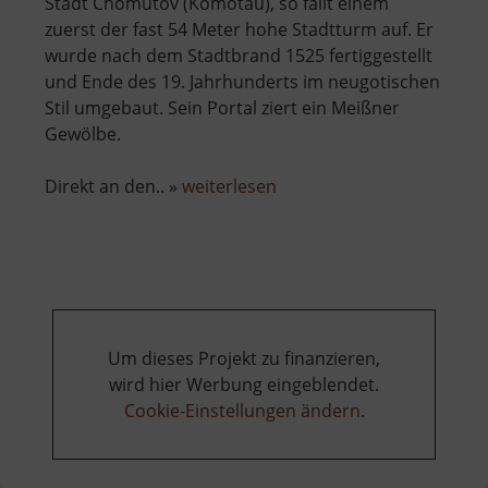
Stadt Chomutov (Komotau), so fällt einem
zuerst der fast 54 Meter hohe Stadtturm auf. Er
wurde nach dem Stadtbrand 1525 fertiggestellt
und Ende des 19. Jahrhunderts im neugotischen
Stil umgebaut. Sein Portal ziert ein Meißner
Gewölbe.
über
Direkt an den.. »
weiterlesen
Městská
věž
a
kostel
Nanebevzetí
Panny
Um dieses Projekt zu finanzieren,
Marie
wird hier Werbung eingeblendet.
Cookie-Einstellungen ändern
.