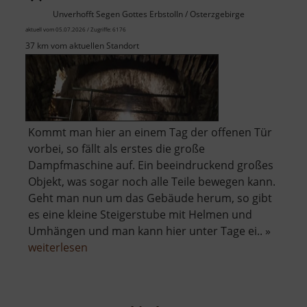
Museum
Unverhofft Segen Gottes Erbstolln / Osterzgebirge
aktuell vom 05.07.2026 / Zugriffe: 6176
37 km vom aktuellen Standort
Kommt man hier an einem Tag der offenen Tür
vorbei, so fällt als erstes die große
Dampfmaschine auf. Ein beeindruckend großes
Objekt, was sogar noch alle Teile bewegen kann.
Geht man nun um das Gebäude herum, so gibt
es eine kleine Steigerstube mit Helmen und
Umhängen und man kann hier unter Tage ei.. »
über
weiterlesen
Radstube
Oberschöna