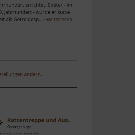
ahrhundert errichtet. Später - im
9. Jahrhundert - wurde er kurze
über
eit als Getreidesp.. »
weiterlesen
Donatsturm
stellungen ändern
.
Katzentreppe und Aussicht
Osterzgebirge
ell vom 23.07.2025 / Zugriffe: 4761