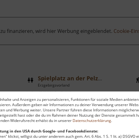
 zu finanzieren, wird hier Werbung eingeblendet.
Cookie-Ein
Spielplatz an der Pelzmühle
Erzgebirgsvorland
aktuell vom 23.07.2024 / Zugriffe: 4148
aktu
nhalte und Anzeigen zu personalisieren, Funktionen für soziale Medien anbieten
26 km vom aktuellen Standort
8 
ysieren. Außerdem geben wir Informationen zu deiner Verwendung unserer Websi
ten und Werbung weiter. Unsere Partner führen diese Informationen möglicherw
itgestellt hast oder die du im Rahmen deiner Nutzung der Dienste gesammelt ha
nden Widerufsrecht erhälst du in unserer
Datenschutzerklärung
.
tung in den USA durch Google- und Facebookdienste:
en" klickst, willigst du unter anderem auch gem. Art. 6 Abs. 1 S. 1 lit. a) DSGVO 
r
Der größte Räuchermann der Welt
D