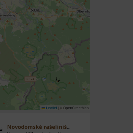
Leaflet
|
© OpenStreetMap
Novodomské rašeliniště