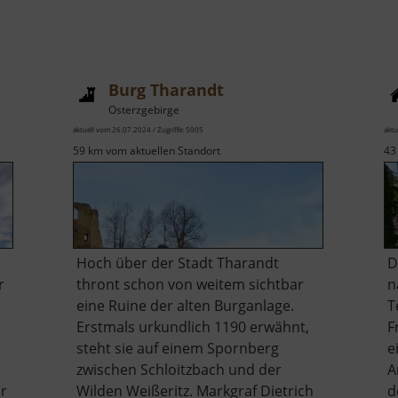
Burg Tharandt
Osterzgebirge
aktuell vom 26.07.2024 / Zugriffe: 5005
aktu
59 km vom aktuellen Standort
43
Hoch über der Stadt Tharandt
D
r
thront schon von weitem sichtbar
n
eine Ruine der alten Burganlage.
T
Erstmals urkundlich 1190 erwähnt,
F
steht sie auf einem Spornberg
e
zwischen Schloitzbach und der
A
r
Wilden Weißeritz. Markgraf Dietrich
d