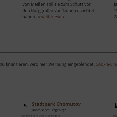
von Meißen soll sie zum Schutz vor
J
den Burggrafen von Dohna errichtet
1
über
.
haben.. »
weiterlesen
Z
Burg
Tharandt
 zu finanzieren, wird hier Werbung eingeblendet.
Cookie-Ein
Stadtpark Chomutov
Böhmisches Erzgebirge
aktuell vom 06.06.2025 / Zugriffe: 2512
aktu