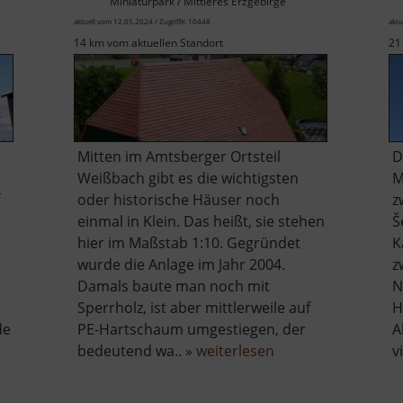
Miniaturpark / Mittleres Erzgebirge
aktuell vom 12.05.2024 / Zugriffe: 10448
aktu
14 km vom aktuellen Standort
21
Mitten im Amtsberger Ortsteil
D
Weißbach gibt es die wichtigsten
M
oder historische Häuser noch
z
einmal in Klein. Das heißt, sie stehen
Š
hier im Maßstab 1:10. Gegründet
K
wurde die Anlage im Jahr 2004.
z
Damals baute man noch mit
N
Sperrholz, ist aber mittlerweile auf
H
de
PE-Hartschaum umgestiegen, der
A
r
über
bedeutend wa.. »
weiterlesen
v
tesgaber
Mini-
fmoor
Weißbach