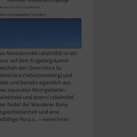
Hochmoor / Böhmisches Erzgebirge
ell vom 12.07.2024 / Zugriffe: 8047
 km vom aktuellen Standort
as Novodomské rašeliniště ist ein
oor auf dem Erzgebirgskamm
wischen den Orten Hora Sv.
ebestiána (Sebastiansberg) und
alek und besteht eigentlich aus
wei separaten Moorgebieten -
ačetínské und Jezerní rašeliniště.
ier findet der Wanderer Ruhe,
bgeschiedenheit und eine
über
ielfältige Flora u.. »
weiterlesen
Novodomské
rašeliniště