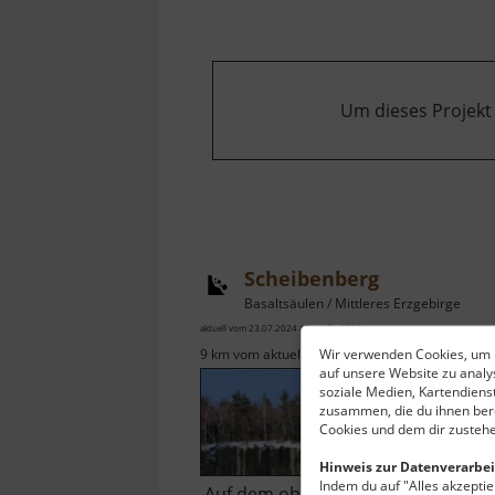
Um dieses Projekt
Scheibenberg
Basaltsäulen / Mittleres Erzgebirge
aktuell vom 23.07.2024 / Zugriffe: 67924
Wir verwenden Cookies, um I
9 km vom aktuellen Standort
auf unsere Website zu anal
soziale Medien, Kartendiens
zusammen, die du ihnen bere
Cookies und dem dir zustehe
Hinweis zur Datenverarbei
Indem du auf "Alles akzeptier
Auf dem obenstehenden Bild in de