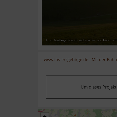
Foto: Ausflugsziele im sächsischen und böhmisc
www.ins-erzgebirge.de
-
Mit der Bahn
Um dieses Projekt
+