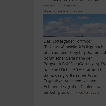
Božídarské rašeliniště / Böhmisches Erzgebirge
aktuell vom 05.11.2023 / Zugriffe: 5491
24 km vom aktuellen Standort
Das Gottesgaber Torfmoor
(Božídarské rašeliniště) liegt hoch
oben auf dem Erzgebirgskamm auf
böhmischer Seite nahe der
Bergstadt Boží Dar (Gottesgab). Es
hat eine Fläche 930 Hektar und ist
damit das größte seiner Art im
Erzgebirge. Auf einem kleinen
Eckchen des großen Gebietes wur
übe
ein Lehrpfad ein.. »
weiterlesen
Got
Tor