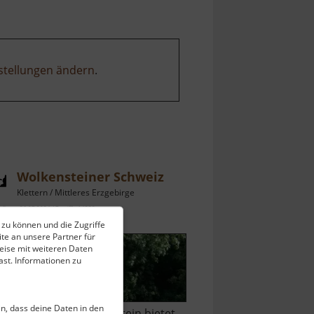
stellungen ändern
.
Wolkensteiner Schweiz
Klettern / Mittleres Erzgebirge
ell vom 26.07.2024 / Zugriffe: 14332
 zu können und die Zugriffe
km vom aktuellen Standort
te an unsere Partner für
eise mit weiteren Daten
st. Informationen zu
ein, dass deine Daten in den
ie Gegend um Wolkenstein bietet