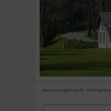
Foto: Eisenbahnermuseum Neuhermsdorf
www.ins-erzgebirge.de
-
Osterzgebir