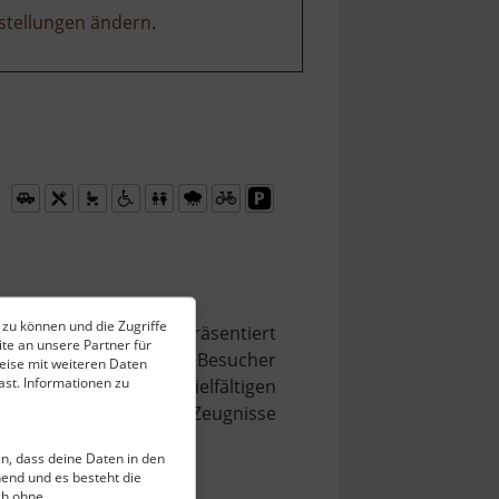
stellungen ändern
.
 zu können und die Zugriffe
 untergebracht ist, präsentiert
te an unsere Partner für
sammengetragen wurde. Besucher
eise mit weiteren Daten
st. Informationen zu
gverkehrs. Neben der vielfältigen
hlreiche Überreste und Zeugnisse
hen.
ein, dass deine Daten in den
end und es besteht die
ch ohne