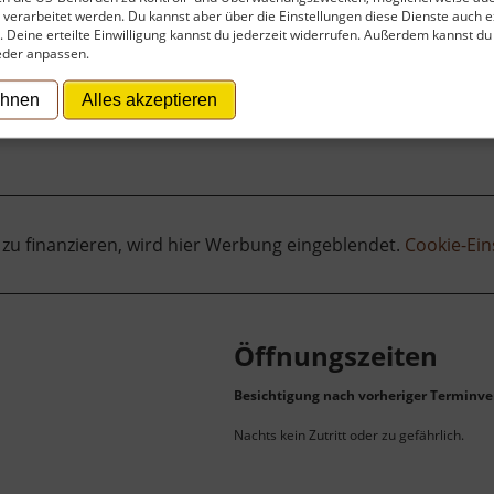
verarbeitet werden. Du kannst aber über die Einstellungen diese Dienste auch ex
t. Deine erteilte Einwilligung kannst du jederzeit widerrufen. Außerdem kannst du
eder anpassen.
ehnen
Alles akzeptieren
 zu finanzieren, wird hier Werbung eingeblendet.
Cookie-Ein
Öffnungszeiten
Besichtigung nach vorheriger Terminve
Nachts kein Zutritt oder zu gefährlich.