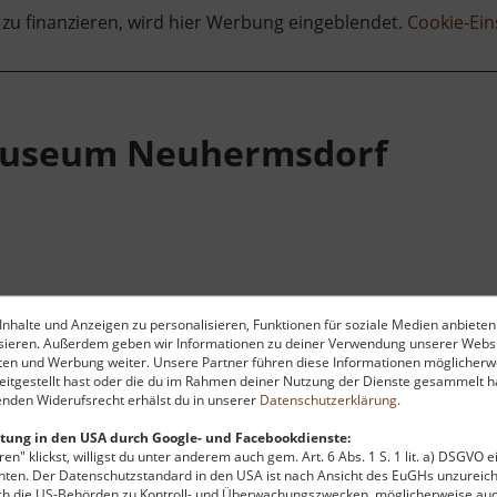
 zu finanzieren, wird hier Werbung eingeblendet.
Cookie-Ein
museum Neuhermsdorf
nhalte und Anzeigen zu personalisieren, Funktionen für soziale Medien anbieten
storischen Räumlichkeiten der ehemaligen Bahnhofsgebäude
ysieren. Außerdem geben wir Informationen zu deiner Verwendung unserer Websi
ber zwei Jahrzehnte hinweg mit großer Leidenschaft zu
ten und Werbung weiter. Unsere Partner führen diese Informationen möglicherw
itgestellt hast oder die du im Rahmen deiner Nutzung der Dienste gesammelt ha
n die faszinierende Welt der Eisenbahngeschichte und des Zu
nden Widerufsrecht erhälst du in unserer
Datenschutzerklärung
.
ßenanlagen zu einer Entdeckungsreise ein, auf der noch za
ind und die Atmosphäre vergangener Bahntage erlebbar mac
tung in den USA durch Google- und Facebookdienste:
en" klickst, willigst du unter anderem auch gem. Art. 6 Abs. 1 S. 1 lit. a) DSGVO 
ten. Der Datenschutzstandard in den USA ist nach Ansicht des EuGHs unzureich
rch die US-Behörden zu Kontroll- und Überwachungszwecken, möglicherweise au