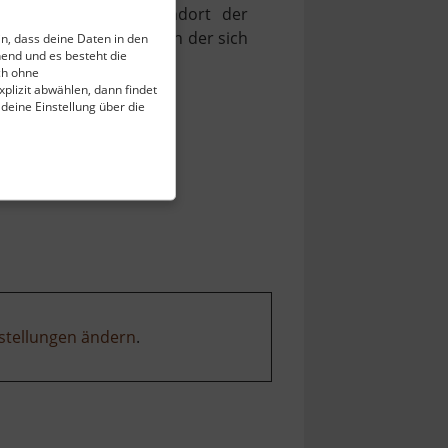
rüder-Schacht als Standort der
schichte der Region, in der sich
ein, dass deine Daten in den
end und es besteht die
ch ohne
plizit abwählen, dann findet
 deine Einstellung über die
stellungen ändern
.