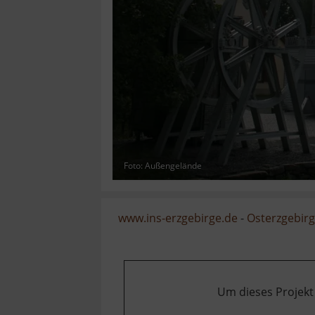
Foto: Außengelände
www.ins-erzgebirge.de
-
Osterzgebir
Um dieses Projekt