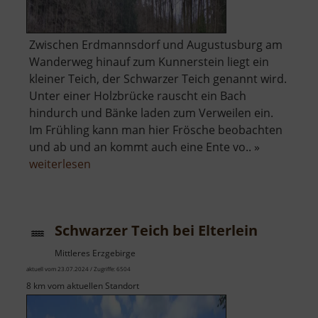
Zwischen Erdmannsdorf und Augustusburg am
Wanderweg hinauf zum Kunnerstein liegt ein
kleiner Teich, der Schwarzer Teich genannt wird.
Unter einer Holzbrücke rauscht ein Bach
hindurch und Bänke laden zum Verweilen ein.
Im Frühling kann man hier Frösche beobachten
und ab und an kommt auch eine Ente vo.. »
über
weiterlesen
Schwarzer
Teich
bei
Schwarzer Teich bei Elterlein
Augustusburg
Mittleres Erzgebirge
aktuell vom 23.07.2024 / Zugriffe: 6504
8 km vom aktuellen Standort