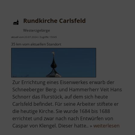
Rundkirche Carlsfeld
Westerzgebirge
aktuell vom 23.07.2024 / Zugriffe: 15045
35 km vom aktuellen Standort
Zur Errichtung eines Eisenwerkes erwarb der
Schneeberger Berg- und Hammerherr Veit Hans
Schnorr das Flurstück, auf dem sich heute
Carlsfeld befindet. Für seine Arbeiter stiftete er
die heutige Kirche. Sie wurde 1684 bis 1688
errichtet und zwar nach nach Entwürfen von
über
Caspar von Klengel. Dieser hatte.. »
weiterlesen
Rundki