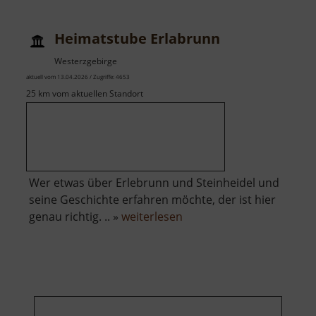
Marktplatz
Johanngeorgenstadt
Heimatstube Erlabrunn
Westerzgebirge
aktuell vom 13.04.2026 / Zugriffe: 4653
25 km vom aktuellen Standort
Wer etwas über Erlebrunn und Steinheidel und
seine Geschichte erfahren möchte, der ist hier
über
genau richtig. .. »
weiterlesen
Heimatstube
Erlabrunn