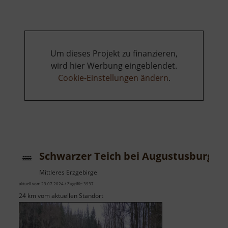
Fürstenbusch
Um dieses Projekt zu finanzieren,
wird hier Werbung eingeblendet.
Cookie-Einstellungen ändern
.
Schwarzer Teich bei Augustusburg
Mittleres Erzgebirge
aktuell vom 23.07.2024 / Zugriffe: 3937
24 km vom aktuellen Standort