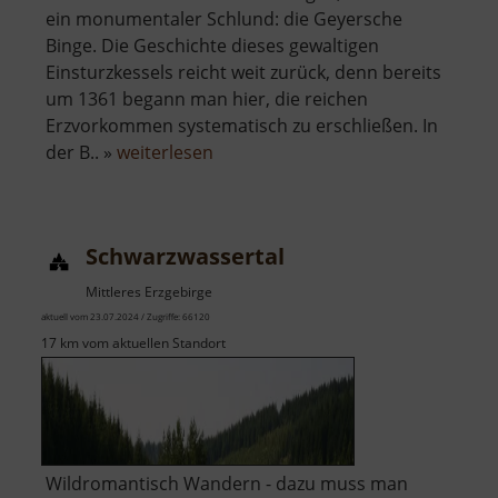
ein monumentaler Schlund: die Geyersche
Binge. Die Geschichte dieses gewaltigen
Einsturzkessels reicht weit zurück, denn bereits
um 1361 begann man hier, die reichen
Erzvorkommen systematisch zu erschließen. In
über
der B.. »
weiterlesen
Binge
in
Geyer
Schwarzwassertal
Mittleres Erzgebirge
aktuell vom 23.07.2024 / Zugriffe: 66120
17 km vom aktuellen Standort
Wildromantisch Wandern - dazu muss man