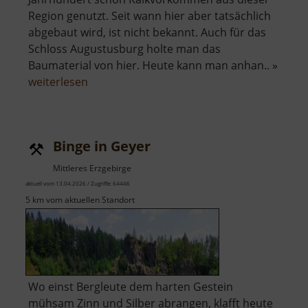
Region genutzt. Seit wann hier aber tatsächlich
abgebaut wird, ist nicht bekannt. Auch für das
Schloss Augustusburg holte man das
Baumaterial von hier. Heute kann man anhan.. »
über
weiterlesen
Kalklöcher
im
Striegistal
Binge in Geyer
Mittleres Erzgebirge
aktuell vom 13.04.2026 / Zugriffe: 64446
5 km vom aktuellen Standort
Wo einst Bergleute dem harten Gestein
mühsam Zinn und Silber abrangen, klafft heute