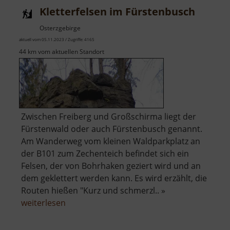
Kletterfelsen im Fürstenbusch
Osterzgebirge
aktuell vom 05.11.2023 / Zugriffe: 4165
44 km vom aktuellen Standort
Zwischen Freiberg und Großschirma liegt der
Fürstenwald oder auch Fürstenbusch genannt.
Am Wanderweg vom kleinen Waldparkplatz an
der B101 zum Zechenteich befindet sich ein
Felsen, der von Bohrhaken geziert wird und an
dem geklettert werden kann. Es wird erzählt, die
Routen hießen "Kurz und schmerzl.. »
über
weiterlesen
Kletterfelsen
im