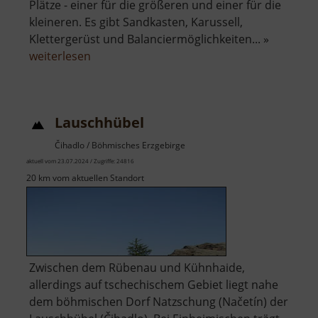
Plätze - einer für die größeren und einer für die
kleineren. Es gibt Sandkasten, Karussell,
Klettergerüst und Balanciermöglichkeiten... »
über
weiterlesen
Spielplatz
an
der
Lauschhübel
Lessingstraße
Čihadlo / Böhmisches Erzgebirge
aktuell vom 23.07.2024 / Zugriffe: 24816
20 km vom aktuellen Standort
Zwischen dem Rübenau und Kühnhaide,
allerdings auf tschechischem Gebiet liegt nahe
dem böhmischen Dorf Natzschung (Načetín) der