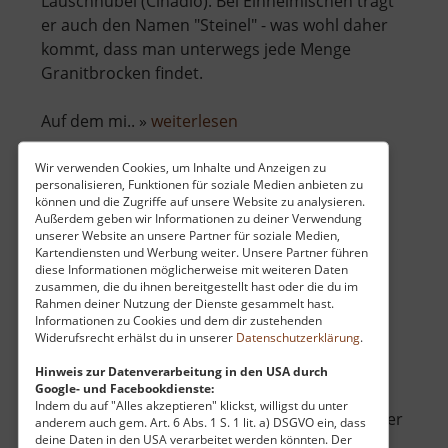
Lauschhübel (Čihadlo). Bei Einheimischen trägt
er auch den Namen "Steinel" - was wohl daher
kommt, dass man unterwegs jede Menge
Granitbrocken findet.
über
Auf dem mi.. »
weiterlesen
Lauschhübel
Wir verwenden Cookies, um Inhalte und Anzeigen zu
personalisieren, Funktionen für soziale Medien anbieten zu
können und die Zugriffe auf unsere Website zu analysieren.
Burg Kaaden
Außerdem geben wir Informationen zu deiner Verwendung
unserer Website an unsere Partner für soziale Medien,
Hrad Kadaň / Böhmisches Erzgebirge
Kartendiensten und Werbung weiter. Unsere Partner führen
diese Informationen möglicherweise mit weiteren Daten
aktuell vom 07.06.2026 / Zugriffe: 47616
zusammen, die du ihnen bereitgestellt hast oder die du im
33 km vom aktuellen Standort
Rahmen deiner Nutzung der Dienste gesammelt hast.
Informationen zu Cookies und dem dir zustehenden
Widerufsrecht erhälst du in unserer
Datenschutzerklärung
.
Hinweis zur Datenverarbeitung in den USA durch
Google- und Facebookdienste:
Indem du auf "Alles akzeptieren" klickst, willigst du unter
Zwischen Chomutov und Klášterec direkt an der
anderem auch gem. Art. 6 Abs. 1 S. 1 lit. a) DSGVO ein, dass
deine Daten in den USA verarbeitet werden könnten. Der
Eger liegt die Stadt Kadaň. Über dem Fluss