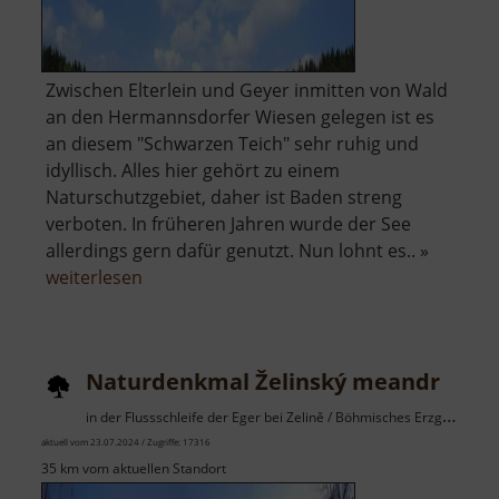
Zwischen Elterlein und Geyer inmitten von Wald
an den Hermannsdorfer Wiesen gelegen ist es
an diesem "Schwarzen Teich" sehr ruhig und
idyllisch. Alles hier gehört zu einem
Naturschutzgebiet, daher ist Baden streng
verboten. In früheren Jahren wurde der See
allerdings gern dafür genutzt. Nun lohnt es.. »
über
weiterlesen
Schwarzer
Teich
bei
Naturdenkmal Želinský meandr
Elterlein
in der Flussschleife der Eger bei Zelině / Böhmisches Erzgebirge
aktuell vom 23.07.2024 / Zugriffe: 17316
35 km vom aktuellen Standort