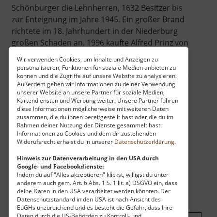
Schönburger die Lehnherren, 1632 Besitzer bis
zur Enteignung im Jahre 1945. Ein großer Brand
richtete im 18. Jahrhundert in der Niederburg
großen Schaden an. 1996 kaufte Alfred Prinz von
Schönburg-Hartenstein die Burg von der Stadt
Wir verwenden Cookies, um Inhalte und Anzeigen zu
Hartenstein zurück und unternahm viele
personalisieren, Funktionen für soziale Medien anbieten zu
können und die Zugriffe auf unsere Website zu analysieren.
Restaurierungsarbeiten. Der Besucher kann hier
Außerdem geben wir Informationen zu deiner Verwendung
ein Museum besichtigen (nur mit Führung), sich
unserer Website an unsere Partner für soziale Medien,
trauen lassen oder Konzerte hören.
Kartendiensten und Werbung weiter. Unsere Partner führen
diese Informationen möglicherweise mit weiteren Daten
zusammen, die du ihnen bereitgestellt hast oder die du im
Rahmen deiner Nutzung der Dienste gesammelt hast.
Informationen zu Cookies und dem dir zustehenden
Widerufsrecht erhälst du in unserer
Datenschutzerklärung
.
Hinweis zur Datenverarbeitung in den USA durch
Google- und Facebookdienste:
Indem du auf "Alles akzeptieren" klickst, willigst du unter
anderem auch gem. Art. 6 Abs. 1 S. 1 lit. a) DSGVO ein, dass
deine Daten in den USA verarbeitet werden könnten. Der
Datenschutzstandard in den USA ist nach Ansicht des
EuGHs unzureichend und es besteht die Gefahr, dass Ihre
Daten durch die US-Behörden zu Kontroll- und