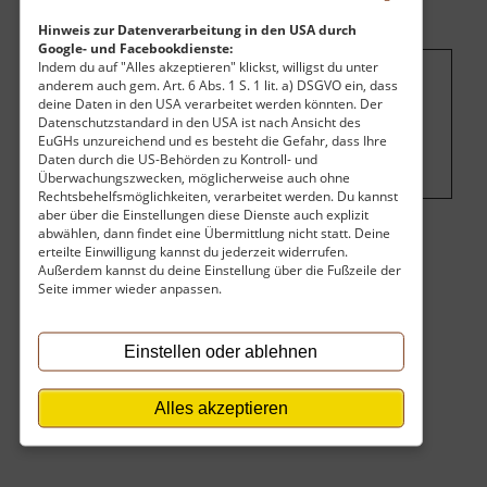
Hinweis zur Datenverarbeitung in den USA durch
Google- und Facebookdienste:
Indem du auf "Alles akzeptieren" klickst, willigst du unter
anderem auch gem. Art. 6 Abs. 1 S. 1 lit. a) DSGVO ein, dass
Um dieses Projekt zu finanzieren, wird
deine Daten in den USA verarbeitet werden könnten. Der
hier Werbung eingeblendet.
Cookie-
Datenschutzstandard in den USA ist nach Ansicht des
EuGHs unzureichend und es besteht die Gefahr, dass Ihre
Einstellungen ändern
.
Daten durch die US-Behörden zu Kontroll- und
Überwachungszwecken, möglicherweise auch ohne
Rechtsbehelfsmöglichkeiten, verarbeitet werden. Du kannst
aber über die Einstellungen diese Dienste auch explizit
abwählen, dann findet eine Übermittlung nicht statt. Deine
Eintritt
erteilte Einwilligung kannst du jederzeit widerrufen.
Außerdem kannst du deine Einstellung über die Fußzeile der
Seite immer wieder anpassen.
Der Eintritt ist kostenlos.
Privatbesitz, kein Zutritt möglich oder eingeschränkt.
Einstellen oder ablehnen
Öffnungszeiten
immer erreichbar
Alles akzeptieren