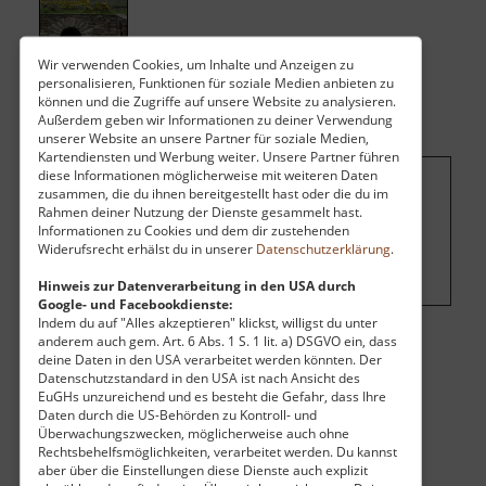
Wir verwenden Cookies, um Inhalte und Anzeigen zu
personalisieren, Funktionen für soziale Medien anbieten zu
können und die Zugriffe auf unsere Website zu analysieren.
Außerdem geben wir Informationen zu deiner Verwendung
unserer Website an unsere Partner für soziale Medien,
Kartendiensten und Werbung weiter. Unsere Partner führen
diese Informationen möglicherweise mit weiteren Daten
zusammen, die du ihnen bereitgestellt hast oder die du im
Um dieses Projekt zu finanzieren, wird
Rahmen deiner Nutzung der Dienste gesammelt hast.
hier Werbung eingeblendet.
Cookie-
Informationen zu Cookies und dem dir zustehenden
Widerufsrecht erhälst du in unserer
Datenschutzerklärung
.
Einstellungen ändern
.
Hinweis zur Datenverarbeitung in den USA durch
Google- und Facebookdienste:
Indem du auf "Alles akzeptieren" klickst, willigst du unter
anderem auch gem. Art. 6 Abs. 1 S. 1 lit. a) DSGVO ein, dass
Eintritt
deine Daten in den USA verarbeitet werden könnten. Der
Datenschutzstandard in den USA ist nach Ansicht des
Vollzahler:
30,00 €
EuGHs unzureichend und es besteht die Gefahr, dass Ihre
Daten durch die US-Behörden zu Kontroll- und
Kinder:
5,00 €
Überwachungszwecken, möglicherweise auch ohne
Mindestalter:
6 Jahre
Rechtsbehelfsmöglichkeiten, verarbeitet werden. Du kannst
aber über die Einstellungen diese Dienste auch explizit
Preise richtigen sich nach Gruppengröße, siehe Website