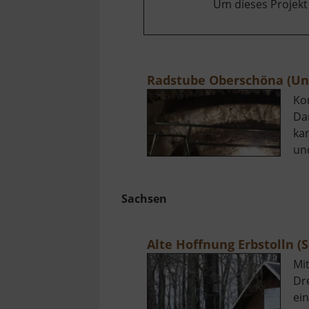
Um dieses Projekt
Radstube Oberschöna (Unv
Kom
Da
ka
un
Sachsen
Alte Hoffnung Erbstolln 
Mi
Dr
ei