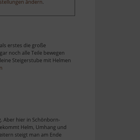
stellungen ändern
.
als erstes die große
ar noch alle Teile bewegen
leine Steigerstube mit Helmen
über
en
Radstube
Oberschöna
. Aber hier in Schönborn-
n bekommt Helm, Umhang und
eitern steigt man am Ende