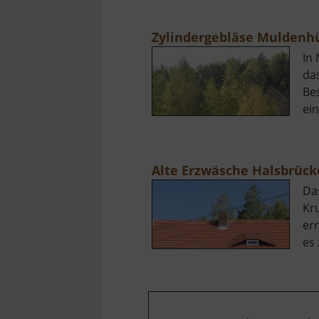
Zylindergebläse Muldenh
In
das
Be
ein
Alte Erzwäsche Halsbrück
Da
Kr
er
es 