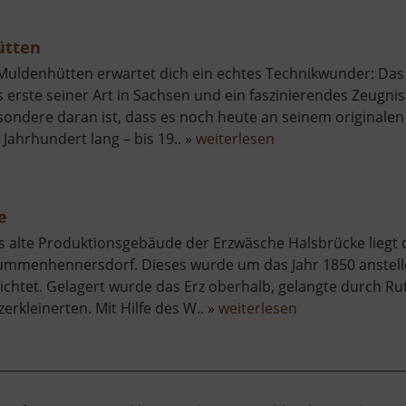
Stolln
ütten
 Muldenhütten erwartet dich ein echtes Technikwunder: Das 
 erste seiner Art in Sachsen und ein faszinierendes Zeugnis
sondere daran ist, dass es noch heute an seinem originalen
über
 Jahrhundert lang – bis 19.. »
weiterlesen
Zylindergebläse
Muldenhütten
e
s alte Produktionsgebäude der Erzwäsche Halsbrücke liegt d
ummenhennersdorf. Dieses wurde um das Jahr 1850 anstelle
richtet. Gelagert wurde das Erz oberhalb, gelangte durch R
über
zerkleinerten. Mit Hilfe des W.. »
weiterlesen
Alte
Erzwäsche
Halsbrücke