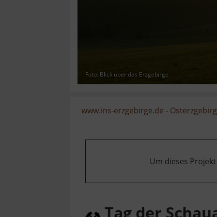
Foto: Blick über das Erzgebirge
www.ins-erzgebirge.de
-
Osterzgebir
Um dieses Projekt
Tag der Schau