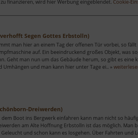
 zu finanzieren, wird hier Werbung eingeblendet.
Cookie-Ein
erhofft Segen Gottes Erbstolln)
mt man hier an einem Tag der offenen Tür vorbei, so fällt 
mpfmaschine auf. Ein beeindruckend großes Objekt, was sog
nn. Geht man nun um das Gebäude herum, so gibt es eine k
d Umhängen und man kann hier unter Tage ei.. »
weiterles
(Schönborn-Dreiwerden)
t dem Boot ins Bergwerk einfahren kann man nicht so häufig
eiwerden am Alte Hoffnung Erbstolln ist das möglich. Ma
n Geleucht und schon kann es losgehen. Über Fahrten und L