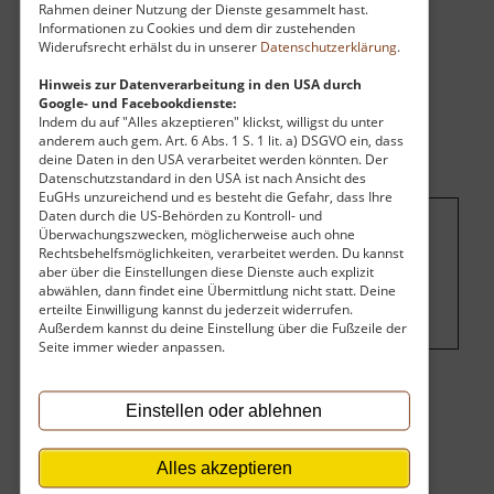
Rahmen deiner Nutzung der Dienste gesammelt hast.
Informationen zu Cookies und dem dir zustehenden
Widerufsrecht erhälst du in unserer
Datenschutzerklärung
.
Hinweis zur Datenverarbeitung in den USA durch
Google- und Facebookdienste:
Indem du auf "Alles akzeptieren" klickst, willigst du unter
anderem auch gem. Art. 6 Abs. 1 S. 1 lit. a) DSGVO ein, dass
deine Daten in den USA verarbeitet werden könnten. Der
Datenschutzstandard in den USA ist nach Ansicht des
EuGHs unzureichend und es besteht die Gefahr, dass Ihre
Daten durch die US-Behörden zu Kontroll- und
Überwachungszwecken, möglicherweise auch ohne
Um dieses Projekt zu finanzieren, wird
Rechtsbehelfsmöglichkeiten, verarbeitet werden. Du kannst
hier Werbung eingeblendet.
Cookie-
aber über die Einstellungen diese Dienste auch explizit
abwählen, dann findet eine Übermittlung nicht statt. Deine
Einstellungen ändern
.
erteilte Einwilligung kannst du jederzeit widerrufen.
Außerdem kannst du deine Einstellung über die Fußzeile der
Seite immer wieder anpassen.
Eintritt
Einstellen oder ablehnen
Der Eintritt ist kostenlos.
Alles akzeptieren
Öffnungszeiten