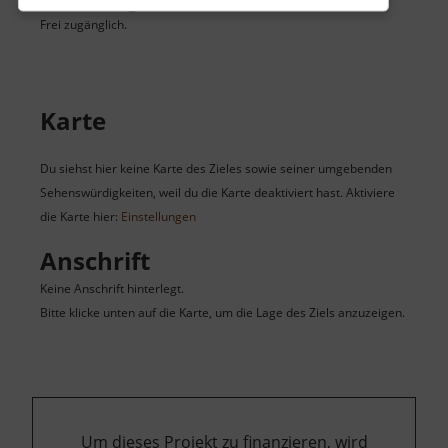
Frei zugänglich.
Karte
Du siehst hier keine Karte des Zieles sowie seiner umgebenden
Sehenswürdigkeiten, weil du die Karte deaktiviert hast. Aktiviere
die Karte hier:
Einstellungen
Anschrift
Keine Anschrift hinterlegt.
Bitte klicke unten auf die Karte, um die Lage des Ziels anzuzeigen.
Um dieses Projekt zu finanzieren, wird