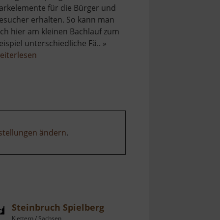
arkelemente für die Bürger und
esucher erhalten. So kann man
ich hier am kleinen Bachlauf zum
eispiel unterschiedliche Fä.. »
über
eiterlesen
Paradiesgärten
Mühlbachtal
stellungen ändern
.
Steinbruch Spielberg
Klettern / Sachsen