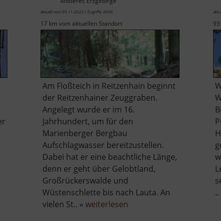
Mittleres Erzgebirge
aktuell vom 05.11.2023 / Zugriffe: 4096
aktu
17 km vom aktuellen Standort
93
Am Floßteich in Reitzenhain beginnt
W
der Reitzenhainer Zeuggraben.
W
Angelegt wurde er im 16.
B
er
Jahrhundert, um für den
P
Marienberger Bergbau
H
Aufschlagwasser bereitzustellen.
g
Dabei hat er eine beachtliche Länge,
w
denn er geht über Gelobtland,
L
Großrückerswalde und
s
Wüstenschlette bis nach Lauta. An
..
über
vielen St.. »
weiterlesen
Reitzenhainer