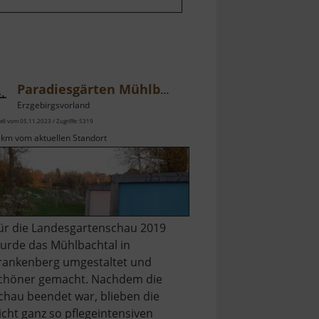
Paradiesgärten Mühlbachtal
Erzgebirgsvorland
ell vom 05.11.2023 / Zugriffe: 5319
 km vom aktuellen Standort
ür die Landesgartenschau 2019
urde das Mühlbachtal in
rankenberg umgestaltet und
chöner gemacht. Nachdem die
chau beendet war, blieben die
icht ganz so pflegeintensiven