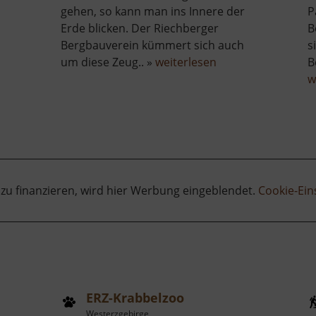
gehen, so kann man ins Innere der
P
Erde blicken. Der Riechberger
B
Bergbauverein kümmert sich auch
s
über
um diese Zeug.. »
weiterlesen
B
be
Samueler-
w
Stolln
 zu finanzieren, wird hier Werbung eingeblendet.
Cookie-Ein
ERZ-Krabbelzoo
Westerzgebirge