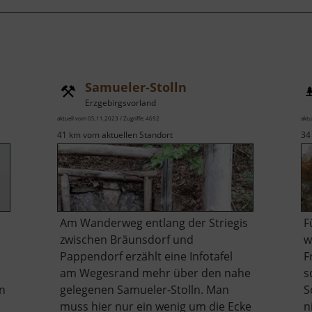
Samueler-Stolln
Erzgebirgsvorland
aktuell vom 05.11.2023 / Zugriffe: 4692
aktu
41 km vom aktuellen Standort
34
Am Wanderweg entlang der Striegis
F
zwischen Bräunsdorf und
w
Pappendorf erzählt eine Infotafel
F
am Wegesrand mehr über den nahe
s
en
gelegenen Samueler-Stolln. Man
S
muss hier nur ein wenig um die Ecke
n