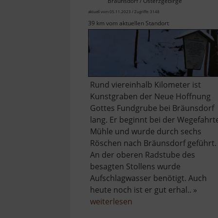
Bräunsdorf / Osterzgebirge
aktuell vom 05.11.2023 / Zugriffe: 3148
39 km vom aktuellen Standort
Rund viereinhalb Kilometer ist
Kunstgraben der Neue Hoffnung
Gottes Fundgrube bei Bräunsdorf
lang. Er beginnt bei der Wegefahrt
Mühle und wurde durch sechs
Röschen nach Bräunsdorf geführt.
An der oberen Radstube des
besagten Stollens wurde
Aufschlagwasser benötigt. Auch
heute noch ist er gut erhal.. »
über
weiterlesen
Kunstgraben