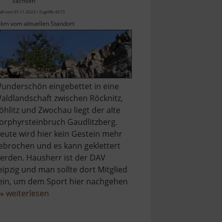
Sachsen
ell vom 05.11.2023 / Zugriffe: 4073
 km vom aktuellen Standort
underschön eingebettet in eine
aldlandschaft zwischen Röcknitz,
öhlitz und Zwochau liegt der alte
orphyrsteinbruch Gaudlitzberg.
eute wird hier kein Gestein mehr
ebrochen und es kann geklettert
erden. Hausherr ist der DAV
eipzig und man sollte dort Mitglied
ein, um dem Sport hier nachgehen
über
 »
weiterlesen
Gaudlitzberg