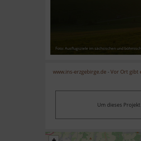
Foto: Ausflugsziele im sächsischen und böhmisc
www.ins-erzgebirge.de
-
Vor Ort gibt
Um dieses Projekt
+