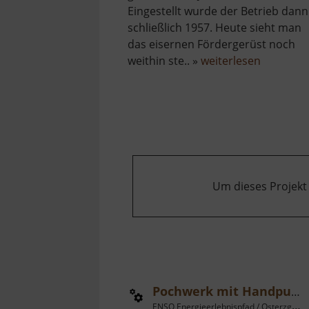
Eingestellt wurde der Betrieb dann
schließlich 1957. Heute sieht man
das eisernen Fördergerüst noch
über
weithin ste.. »
weiterlesen
Fundgru
Türk
Um dieses Projekt
Pochwerk mit Handpumpe
ENSO Energieerlebnispfad / Osterzgebirge