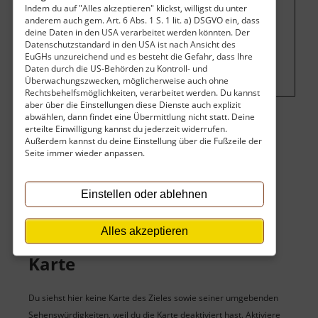
Indem du auf "Alles akzeptieren" klickst, willigst du unter
anderem auch gem. Art. 6 Abs. 1 S. 1 lit. a) DSGVO ein, dass
Um dieses Projekt zu finanzieren, wird
deine Daten in den USA verarbeitet werden könnten. Der
Datenschutzstandard in den USA ist nach Ansicht des
hier Werbung eingeblendet.
Cookie-
EuGHs unzureichend und es besteht die Gefahr, dass Ihre
Einstellungen ändern
.
Daten durch die US-Behörden zu Kontroll- und
Überwachungszwecken, möglicherweise auch ohne
Rechtsbehelfsmöglichkeiten, verarbeitet werden. Du kannst
aber über die Einstellungen diese Dienste auch explizit
abwählen, dann findet eine Übermittlung nicht statt. Deine
erteilte Einwilligung kannst du jederzeit widerrufen.
Eintritt
Außerdem kannst du deine Einstellung über die Fußzeile der
Seite immer wieder anpassen.
Der Eintritt ist kostenlos.
Keine Angaben vorhanden.
Einstellen oder ablehnen
Alles akzeptieren
Karte
Du siehst hier keine Karte des Zieles sowie seiner umgebenden
Sehenswürdigkeiten, weil du die Karte deaktiviert hast. Aktiviere