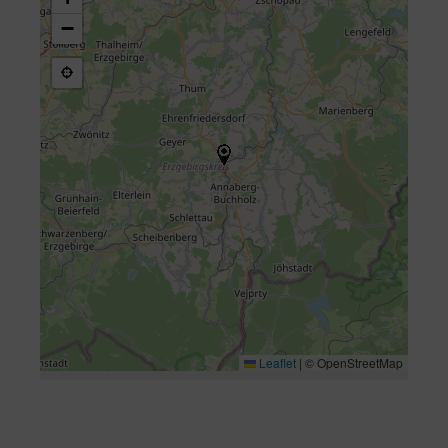
−
Leaflet
|
© OpenStreetMap