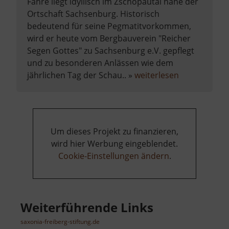
Fähre liegt idyllisch im Zschopautal nahe der
Ortschaft Sachsenburg. Historisch
bedeutend für seine Pegmatitvorkommen,
wird er heute vom Bergbauverein "Reicher
Segen Gottes" zu Sachsenburg e.V. gepflegt
und zu besonderen Anlässen wie dem
über
jährlichen Tag der Schau.. »
weiterlesen
Pegmatit
Stolln
an
der
Um dieses Projekt zu finanzieren,
Krumbacher
wird hier Werbung eingeblendet.
Fähre
Cookie-Einstellungen ändern
.
Weiterführende Links
saxonia-freiberg-stiftung.de