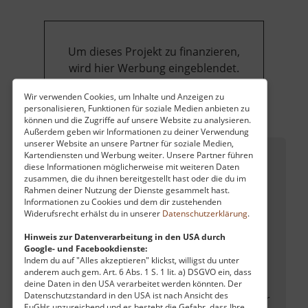
Brüder-
Schacht
Um dieses Projekt zu finanzieren,
wird hier Werbung eingeblendet.
Cookie-Einstellungen ändern
.
Wir verwenden Cookies, um Inhalte und Anzeigen zu
personalisieren, Funktionen für soziale Medien anbieten zu
können und die Zugriffe auf unsere Website zu analysieren.
Außerdem geben wir Informationen zu deiner Verwendung
unserer Website an unsere Partner für soziale Medien,
Rothschönberger Stolln
Kartendiensten und Werbung weiter. Unsere Partner führen
diese Informationen möglicherweise mit weiteren Daten
zusammen, die du ihnen bereitgestellt hast oder die du im
Rahmen deiner Nutzung der Dienste gesammelt hast.
Informationen zu Cookies und dem dir zustehenden
Widerufsrecht erhälst du in unserer
Datenschutzerklärung
.
Hinweis zur Datenverarbeitung in den USA durch
Dieser Stolln wurde gebraucht, um
Google- und Facebookdienste:
Indem du auf "Alles akzeptieren" klickst, willigst du unter
Grubenwasser aus dem Berg zu leiten.
anderem auch gem. Art. 6 Abs. 1 S. 1 lit. a) DSGVO ein, dass
Erbaut wurde er von 1844 bis 1877.
deine Daten in den USA verarbeitet werden könnten. Der
Datenschutzstandard in den USA ist nach Ansicht des
Ursprüngliche Pläne des Freiherr von Herder
EuGHs unzureichend und es besteht die Gefahr, dass Ihre