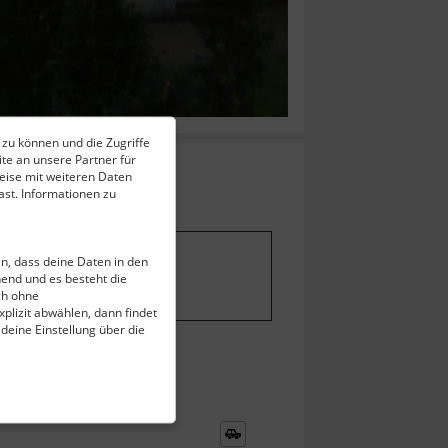
 zu können und die Zugriffe
te an unsere Partner für
eise mit weiteren Daten
st. Informationen zu
ein, dass deine Daten in den
stellungen ändern
.
end und es besteht die
ch ohne
plizit abwählen, dann findet
 deine Einstellung über die