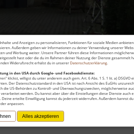
nhalte und Anzeigen zu personalisieren, Funktionen für soziale Medien anbieten
ysieren. Außerdem geben wir Informationen zu deiner Verwendung unserer Websi
hlösser, Burgen und Festungen
ten und Werbung weiter. Unsere Partner führen diese Informationen möglicherw
itgestellt hast oder die du im Rahmen deiner Nutzung der Dienste gesammelt ha
nden Widerufsrecht erhälst du in unserer
Datenschutzerklärung
.
tung in den USA durch Google- und Facebookdienste:
en" klickst, willigst du unter anderem auch gem. Art. 6 Abs. 1 S. 1 lit. a) DSGVO 
 zu finanzieren, wird hier Werbung eingeblendet.
Cookie-Ein
ten. Der Datenschutzstandard in den USA ist nach Ansicht des EuGHs unzureich
rch die US-Behörden zu Kontroll- und Überwachungszwecken, möglicherweise au
verarbeitet werden. Du kannst aber über die Einstellungen diese Dienste auch ex
t. Deine erteilte Einwilligung kannst du jederzeit widerrufen. Außerdem kannst du
eder anpassen.
eichenbach (Leipziger Land)
ehnen
Alles akzeptieren