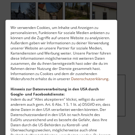
Wir verwenden Cookies, um Inhalte und Anzeigen zu
personalisieren, Funktionen für soziale Medien anbieten zu
können und die Zugriffe auf unsere Website zu analysieren.
Außerdem geben wir Informationen zu deiner Verwendung
unserer Website an unsere Partner für soziale Medien,
Kartendiensten und Werbung weiter. Unsere Partner führen
diese Informationen möglicherweise mit weiteren Daten
zusammen, die du ihnen bereitgestellt hast oder die du im
Rahmen deiner Nutzung der Dienste gesammelt hast.
Informationen zu Cookies und dem dir zustehenden
Widerufsrecht erhälst du in unserer
Datenschutzerklärung
.
Um dieses Projekt zu finanzieren, wird
Hinweis zur Datenverarbeitung in den USA durch
Google- und Facebookdienste:
hier Werbung eingeblendet.
Cookie-
Indem du auf "Alles akzeptieren" klickst, willigst du unter
Einstellungen ändern
.
anderem auch gem. Art. 6 Abs. 1 S. 1 lit. a) DSGVO ein, dass
deine Daten in den USA verarbeitet werden könnten. Der
Datenschutzstandard in den USA ist nach Ansicht des
EuGHs unzureichend und es besteht die Gefahr, dass Ihre
Daten durch die US-Behörden zu Kontroll- und
Überwachungszwecken, möglicherweise auch ohne
Eintritt