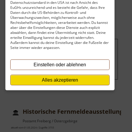
Datenschutzstandard in den USA ist nach Ansicht des
über
weiterlesen
EuGHs unzureichend und es besteht die Gefahr, dass Ihre
Dampfmaschine
Daten durch die US-Behörden zu Kontroll- und
Überwachungszwecken, möglicherweise auch ohne
Roßwein
Rechtsbehelfsmöglichkeiten, verarbeitet werden. Du kannst
aber über die Einstellungen diese Dienste auch explizit
abwählen, dann findet eine Übermittlung nicht statt. Deine
erteilte Einwilligung kannst du jederzeit widerrufen.
Außerdem kannst du deine Einstellung über die Fußzeile der
Seite immer wieder anpassen.
Um dieses Projekt zu finanzieren,
wird hier Werbung eingeblendet.
Einstellen oder ablehnen
Cookie-Einstellungen ändern
.
Alles akzeptieren
Historische Fernmeldeausstellung
Postamt Freiberg / Osterzgebirge
aktuell vom 01.05.2024 / Zugriffe: 3755