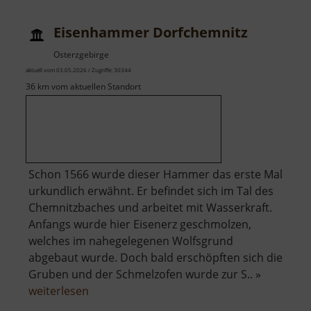
Thara
Eisenhammer Dorfchemnitz
Osterzgebirge
aktuell vom 03.05.2026 / Zugriffe: 30344
36 km vom aktuellen Standort
Schon 1566 wurde dieser Hammer das erste Mal
urkundlich erwähnt. Er befindet sich im Tal des
Chemnitzbaches und arbeitet mit Wasserkraft.
Anfangs wurde hier Eisenerz geschmolzen,
welches im nahegelegenen Wolfsgrund
abgebaut wurde. Doch bald erschöpften sich die
Gruben und der Schmelzofen wurde zur S.. »
über
weiterlesen
Eisenhammer