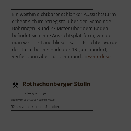
Ein weithin sichtbarer schlanker Aussichtsturm
erhebt sich im Striegistal über der Gemeinde
Böhringen. Rund 27 Meter über dem Boden
befindet sich eine Aussichtsplattform, von der
man weit ins Land blicken kann. Errichtet wurde
der Turm bereits Ende des 19. Jahrhundert,
über
verfiel dann aber rund einhund.. »
weiterlesen
Aussich
Striegis
Rothschönberger Stolln
Osterzgebirge
aktuell vom 26.04.2026 / Zugriffe: 46224
52 km vom aktuellen Standort