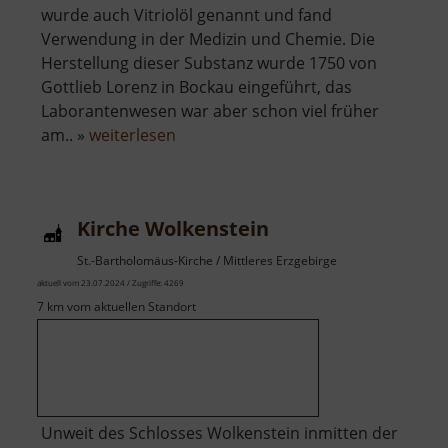
wurde auch Vitriolöl genannt und fand
Verwendung in der Medizin und Chemie. Die
Herstellung dieser Substanz wurde 1750 von
Gottlieb Lorenz in Bockau eingeführt, das
Laborantenwesen war aber schon viel früher
über
am.. »
weiterlesen
Vitriolhütte
/
Vitriolölhütte
Kirche Wolkenstein
Bockau
St.-Bartholomäus-Kirche / Mittleres Erzgebirge
aktuell vom 23.07.2024 / Zugriffe: 4269
7 km vom aktuellen Standort
Unweit des Schlosses Wolkenstein inmitten der