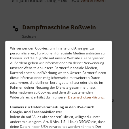
über
ein Jahrhundert lang – bis 19.. »
weiterlesen
Zylinderge
Muldenhüt
Dampfmaschine Roßwein
Sachsen
aktuell vom 10.06.2026 / Zugriffe: 2161
Wir verwenden Cookies, um Inhalte und Anzeigen zu
52 km vom aktuellen Standort
personalisieren, Funktionen für soziale Medien anbieten zu
können und die Zugriffe auf unsere Website zu analysieren.
Außerdem geben wir Informationen zu deiner Verwendung
unserer Website an unsere Partner für soziale Medien,
Kartendiensten und Werbung weiter. Unsere Partner führen
diese Informationen möglicherweise mit weiteren Daten
zusammen, die du ihnen bereitgestellt hast oder die du im
In der kleinen sächsischen Stadt Roßwein im
Rahmen deiner Nutzung der Dienste gesammelt hast.
Informationen zu Cookies und dem dir zustehenden
mittelsächsischen Hügelland verbirgt sich ein
Widerufsrecht erhälst du in unserer
Datenschutzerklärung
.
technisches Juwel von europäischem Rang, das
die Herzen von Technikbegeisterten und
Hinweis zur Datenverarbeitung in den USA durch
Google- und Facebookdienste:
Geschichtsinteressierten höher schlagen lässt.
Indem du auf "Alles akzeptieren" klickst, willigst du unter
In einem historischen Fabrikgebäude an der
anderem auch gem. Art. 6 Abs. 1 S. 1 lit. a) DSGVO ein, dass
deine Daten in den USA verarbeitet werden könnten. Der
Stadtbadstraße erwacht bei Sonderver.. »