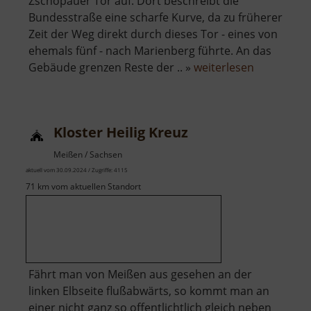
Zschopauer Tor auf. Dort beschreibt die
Bundesstraße eine scharfe Kurve, da zu früherer
Zeit der Weg direkt durch dieses Tor - eines von
ehemals fünf - nach Marienberg führte. An das
über
Gebäude grenzen Reste der .. »
weiterlesen
Zschopaue
Tor
Kloster Heilig Kreuz
Meißen / Sachsen
aktuell vom 30.09.2024 / Zugriffe: 4115
71 km vom aktuellen Standort
Fährt man von Meißen aus gesehen an der
linken Elbseite flußabwärts, so kommt man an
einer nicht ganz so offentlichtlich gleich neben