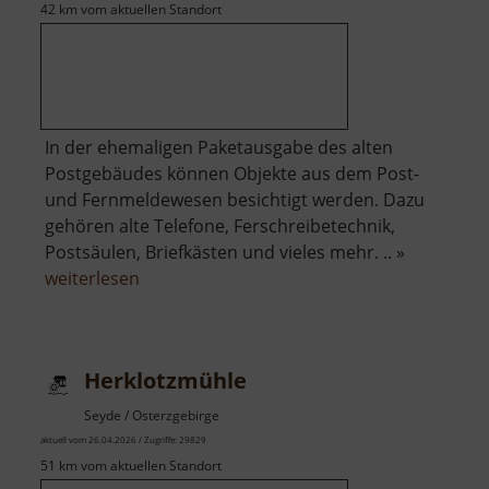
42 km vom aktuellen Standort
In der ehemaligen Paketausgabe des alten
Postgebäudes können Objekte aus dem Post-
und Fernmeldewesen besichtigt werden. Dazu
gehören alte Telefone, Ferschreibetechnik,
Postsäulen, Briefkästen und vieles mehr. .. »
über
weiterlesen
Historische
Fernmeldeausstellung
Herklotzmühle
Seyde / Osterzgebirge
aktuell vom 26.04.2026 / Zugriffe: 29829
51 km vom aktuellen Standort