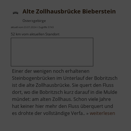
Alte Zollhausbrücke Bieberstein
Osterzgebirge
aktuell vom 23.07.2024 / Zugriffe: 5743
52 km vom aktuellen Standort
Einer der wenigen noch erhaltenen
Steinbogenbrücken im Unterlauf der Bobritzsch
ist die alte Zollhausbrücke. Sie quert den Fluss
dort, wo die Bobritzsch kurz darauf in die Mulde
mündet: am alten Zollhaus. Schon viele Jahre
hat keiner hier mehr den Fluss überquert und
über
es drohte der vollständige Verfa.. »
weiterlesen
Alte
Zollha