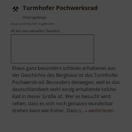
Turmhofer Pochwerksrad
Osterzgebirge
aktuell vom 07.06.2026 / Zugriffe: 2694
43 km vom aktuellen Standort
Etwas ganz besonders schönes erhaltenes aus
der Geschichte des Bergbaus ist das Turmhofer
Pochwerskrad. Besonders deswegen, weil es das
deutschlandweit wohl einzig erhaltende solche
Rad in dieser Größe ist. Wer es besucht wird
sehen, dass es sich noch genauso wunderbar
über
drehen kann wie früher. Dazu s.. »
weiterlesen
Turmho
Pochwe