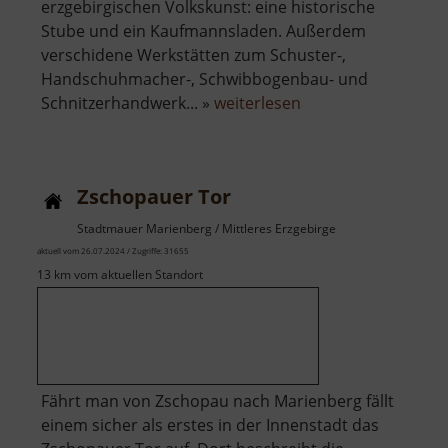
erzgebirgischen Volkskunst: eine historische
Stube und ein Kaufmannsladen. Außerdem
verschidene Werkstätten zum Schuster-,
Handschuhmacher-, Schwibbogenbau- und
über
Schnitzerhandwerk... »
weiterlesen
Heimatstube
Johanngeorgenstad
Zschopauer Tor
Stadtmauer Marienberg / Mittleres Erzgebirge
aktuell vom 26.07.2024 / Zugriffe: 31655
13 km vom aktuellen Standort
Fährt man von Zschopau nach Marienberg fällt
einem sicher als erstes in der Innenstadt das