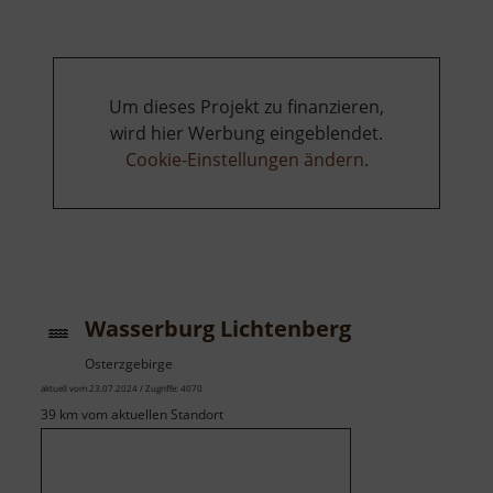
Biebers
Um dieses Projekt zu finanzieren,
wird hier Werbung eingeblendet.
Cookie-Einstellungen ändern
.
Wasserburg Lichtenberg
Osterzgebirge
aktuell vom 23.07.2024 / Zugriffe: 4070
39 km vom aktuellen Standort