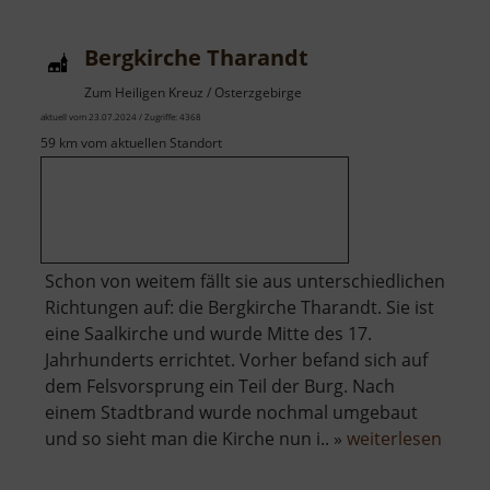
Naundorf
Bergkirche Tharandt
Zum Heiligen Kreuz / Osterzgebirge
aktuell vom 23.07.2024 / Zugriffe: 4368
59 km vom aktuellen Standort
Schon von weitem fällt sie aus unterschiedlichen
Richtungen auf: die Bergkirche Tharandt. Sie ist
eine Saalkirche und wurde Mitte des 17.
Jahrhunderts errichtet. Vorher befand sich auf
dem Felsvorsprung ein Teil der Burg. Nach
einem Stadtbrand wurde nochmal umgebaut
über
und so sieht man die Kirche nun i.. »
weiterlesen
Bergk