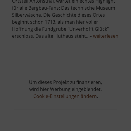
Ortsteil Antonsthal, wartet ein echtes Highlight
für alle Bergbau-Fans: Das technische Museum
Silberwäsche. Die Geschichte dieses Ortes
beginnt schon 1713, als man hier voller
Hoffnung die Fundgrube "Unverhofft Glück"
über
erschloss. Das alte Huthaus steht.. »
weiterlesen
Silbe
Anton
Um dieses Projekt zu finanzieren,
wird hier Werbung eingeblendet.
Cookie-Einstellungen ändern
.