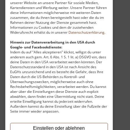
unserer Website an unsere Partner für soziale Medien,
Raumfahrt auseinanderzusetzen. Eingebettet in
Kartendiensten und Werbung weiter. Unsere Partner führen
diese Informationen möglicherweise mit weiteren Daten
die grüne Umgebung des Küchwalds, verbindet
zusammen, die du ihnen bereitgestellt hast oder die du im
das Kosmonautenzentrum Bildung mit
Rahmen deiner Nutzung der Dienste gesammelt hast.
Freizeitspaß und ist ein idealer Ort für
Informationen zu Cookies und dem dir zustehenden
Widerufsrecht erhälst du in unserer
Datenschutzerklärung
.
Familienausflüge oder Exkursionen.
Hinweis zur Datenverarbeitung in den USA durch
Google- und Facebookdienste:
Das Kosmonautenzentrum Sigmund Jähn ist
Indem du auf "Alles akzeptieren" klickst, willigst du unter
nicht nur ein Ort des Gedenkens an die mutigen
anderem auch gem. Art. 6 Abs. 1 S. 1 lit. a) DSGVO ein, dass
deine Daten in den USA verarbeitet werden könnten. Der
Pioniere des Alls, sondern auch ein Ort der
Datenschutzstandard in den USA ist nach Ansicht des
Inspiration, der dazu anregt, über die Grenzen
EuGHs unzureichend und es besteht die Gefahr, dass Ihre
unseres Planeten hinaus zu blicken.
Daten durch die US-Behörden zu Kontroll- und
Überwachungszwecken, möglicherweise auch ohne
Rechtsbehelfsmöglichkeiten, verarbeitet werden. Du kannst
aber über die Einstellungen diese Dienste auch explizit
abwählen, dann findet eine Übermittlung nicht statt. Deine
erteilte Einwilligung kannst du jederzeit widerrufen.
Außerdem kannst du deine Einstellung über die Fußzeile der
Seite immer wieder anpassen.
Einstellen oder ablehnen