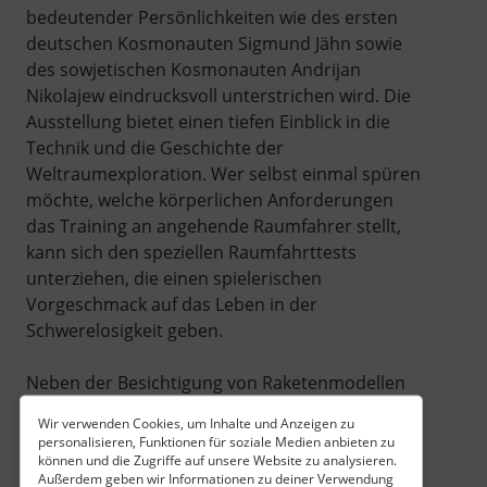
bedeutender Persönlichkeiten wie des ersten
deutschen Kosmonauten Sigmund Jähn sowie
des sowjetischen Kosmonauten Andrijan
Nikolajew eindrucksvoll unterstrichen wird. Die
Ausstellung bietet einen tiefen Einblick in die
Technik und die Geschichte der
Weltraumexploration. Wer selbst einmal spüren
möchte, welche körperlichen Anforderungen
das Training an angehende Raumfahrer stellt,
kann sich den speziellen Raumfahrttests
unterziehen, die einen spielerischen
Vorgeschmack auf das Leben in der
Schwerelosigkeit geben.
Neben der Besichtigung von Raketenmodellen
und der Auseinandersetzung mit der Technik
Wir verwenden Cookies, um Inhalte und Anzeigen zu
bietet das Zentrum Raum für moderne
personalisieren, Funktionen für soziale Medien anbieten zu
Mediennutzung und lädt dazu ein, sich intensiv
können und die Zugriffe auf unsere Website zu analysieren.
Außerdem geben wir Informationen zu deiner Verwendung
mit den wissenschaftlichen Aspekten der