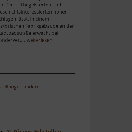
on Technikbegeisterten und
eschichtsinteressierten höher
chlagen lässt. In einem
istorischen Fabrikgebäude an der
tadtbadstraße erwacht bei
über
onderver.. »
weiterlesen
Dampfmaschine
Roßwein
stellungen ändern
.
St Gideon Erbstollen