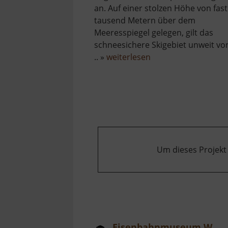
an. Auf einer stolzen Höhe von fast
tausend Metern über dem
Meeresspiegel gelegen, gilt das
schneesichere Skigebiet unweit vo
über
.. »
weiterlesen
Skilift
Carlsfeld
am
Hirschkopf
Um dieses Projekt
Eisenbahnmuseum Walthersdorf