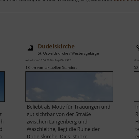
Dudelskirche
St. Oswaldskirche / Westerzgebirge
aktuell vom 10.06.2026 / Zugriffe: 4972
aktu
13 km vom aktuellen Standort
52
Beliebt als Motiv für Trauungen und
I
t
gut sichtbar von der Straße
R
ch
zwischen Langenberg und
H
ld
Waschleithe, liegt die Ruine der
t
h
Dudelskirche. Dies ist ihre
e