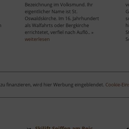
Bezeichnung im Volksmund. Ihr
v
eigentlicher Name ist St.
G
Oswaldskirche. Im 16. Jahrhundert
s
n
als Walfahrts oder Bergkirche
h
errichtetet, verfiel nach Auflö.. »
S
über
weiterlesen
S
Dudelskirche
 zu finanzieren, wird hier Werbung eingeblendet.
Cookie-Ein
Skilift Seiffen am Reicheltberg