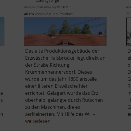
Osterzgebirge
aktuell vom 05.07.2026 / Zugriffe: 14720
aktu
46 km vom aktuellen Standort
39
Das alte Produktionsgebäude der
D
Erzwäsche Halsbrücke liegt direkt an
e
der Straße Richtung
b
Krummenhennersdorf. Dieses
D
wurde um das Jahr 1850 anstelle
G
einer älteren Erzwäsche hier
R
ie
errichtet. Gelagert wurde das Erz
I
is
oberhalb, gelangte durch Rutschen
H
zu den Maschinen, die es
G
über
en
zerkleinerten. Mit Hilfe des W.. »
e
Technisches
über
weiterlesen
Museum
Alte