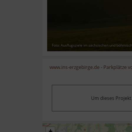
Foto: Ausflugsziele im sächsischen und böhmisc
www.ins-erzgebirge.de
-
Parkplätze 
Um dieses Projekt
+