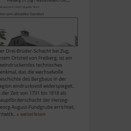
Freiberg OT Zug / WassErleben / Osterzgebirge
ell vom 05.07.2026 / Zugriffe: 18311
 km vom aktuellen Standort
er Drei-Brüder-Schacht bei Zug,
inem Ortsteil von Freiberg, ist ein
eeindruckendes technisches
enkmal, das die wechselvolle
eschichte des Bergbaus in der
egion eindrucksvoll widerspiegelt.
n der Zeit von 1791 bis 1818 als
auptförderschacht der Herzog-
eorg-August-Fundgrube errichtet,
über
ntwick.. »
weiterlesen
Drei-
Brüder-