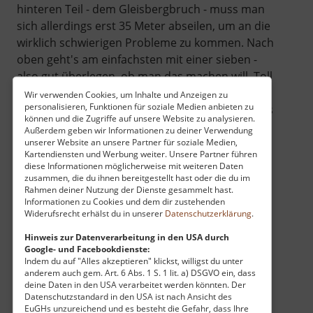
hinteren Teil - dem Gleisbergbruch - muss man
sich allerdings erst 35 Meter abseilen, um an die
wirklich schwierigen Probleme zu kommen. Nach
oben geht's am einfachsten mit einer sieben -
also gut überlegen, ob man das machen will. Toll
ist hier auch die Lage - große Lagerflächen und
Wir verwenden Cookies, um Inhalte und Anzeigen zu
personalisieren, Funktionen für soziale Medien anbieten zu
auch im sonnigsten Sommer noch ein schattiges
können und die Zugriffe auf unsere Website zu analysieren.
Plätzchen. Teile der alten Technik wurden
Außerdem geben wir Informationen zu deiner Verwendung
belassen. Auch das macht den Charme des
unserer Website an unsere Partner für soziale Medien,
Kartendiensten und Werbung weiter. Unsere Partner führen
Ortes aus. Wer hier klettern möchte, sollte ein
diese Informationen möglicherweise mit weiteren Daten
wenig Fußmarsch einplanen. Der nächste
zusammen, die du ihnen bereitgestellt hast oder die du im
Rahmen deiner Nutzung der Dienste gesammelt hast.
Parkplatz ist ein wenig weg. Direkt vor dem
Informationen zu Cookies und dem dir zustehenden
Bruch sind zwar Freiflächen, wer aber keinen
Widerufsrecht erhälst du in unserer
Datenschutzerklärung
.
Abschleppdienst oder ein Knöllchen riskieren
Hinweis zur Datenverarbeitung in den USA durch
möchte, lässt das besser bleiben-
Google- und Facebookdienste:
Indem du auf "Alles akzeptieren" klickst, willigst du unter
anderem auch gem. Art. 6 Abs. 1 S. 1 lit. a) DSGVO ein, dass
deine Daten in den USA verarbeitet werden könnten. Der
Datenschutzstandard in den USA ist nach Ansicht des
EuGHs unzureichend und es besteht die Gefahr, dass Ihre