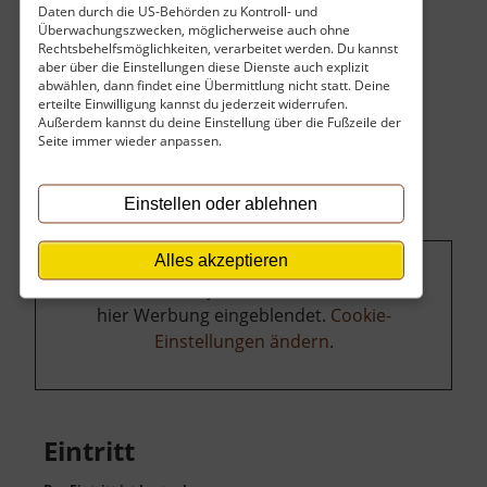
Daten durch die US-Behörden zu Kontroll- und
Überwachungszwecken, möglicherweise auch ohne
Rechtsbehelfsmöglichkeiten, verarbeitet werden. Du kannst
aber über die Einstellungen diese Dienste auch explizit
abwählen, dann findet eine Übermittlung nicht statt. Deine
erteilte Einwilligung kannst du jederzeit widerrufen.
Außerdem kannst du deine Einstellung über die Fußzeile der
Seite immer wieder anpassen.
Einstellen oder ablehnen
Alles akzeptieren
Um dieses Projekt zu finanzieren, wird
hier Werbung eingeblendet.
Cookie-
Einstellungen ändern
.
Eintritt