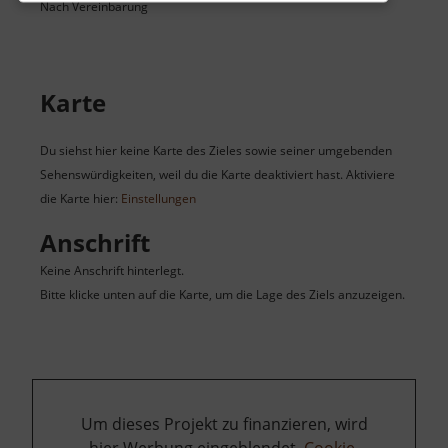
Nach Vereinbarung
Karte
Du siehst hier keine Karte des Zieles sowie seiner umgebenden
Sehenswürdigkeiten, weil du die Karte deaktiviert hast. Aktiviere
die Karte hier:
Einstellungen
Anschrift
Keine Anschrift hinterlegt.
Bitte klicke unten auf die Karte, um die Lage des Ziels anzuzeigen.
Um dieses Projekt zu finanzieren, wird
hier Werbung eingeblendet.
Cookie-