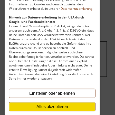
Informationen zu Cookies und dem dir zustehenden
Widerufsrecht erhälst du in unserer
Datenschutzerklärung
.
Hinweis zur Datenverarbeitung in den USA durch
Google- und Facebookdienste:
Indem du auf "Alles akzeptieren" klickst, willigst du unter
anderem auch gem. Art. 6 Abs. 1 S. 1 lit. a) DSGVO ein, dass
deine Daten in den USA verarbeitet werden könnten. Der
Datenschutzstandard in den USA ist nach Ansicht des
EuGHs unzureichend und es besteht die Gefahr, dass Ihre
Daten durch die US-Behörden zu Kontroll- und
Überwachungszwecken, möglicherweise auch ohne
Um dieses Projekt zu finanzieren, wird
Rechtsbehelfsmöglichkeiten, verarbeitet werden. Du kannst
hier Werbung eingeblendet.
Cookie-
aber über die Einstellungen diese Dienste auch explizit
Einstellungen ändern
.
abwählen, dann findet eine Übermittlung nicht statt. Deine
erteilte Einwilligung kannst du jederzeit widerrufen.
Außerdem kannst du deine Einstellung über die Fußzeile der
Seite immer wieder anpassen.
Eintritt
Einstellen oder ablehnen
Der Eintritt ist kostenlos.
Alles akzeptieren
Öffnungszeiten