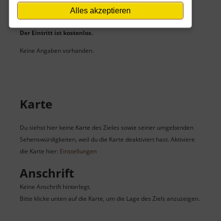
Alles akzeptieren
Eintritt
Der Eintritt ist kostenlos.
Keine Angaben vorhanden.
Karte
Du siehst hier keine Karte des Zieles sowie seiner umgebenden
Sehenswürdigkeiten, weil du die Karte deaktiviert hast. Aktiviere
die Karte hier:
Einstellungen
Anschrift
Keine Anschrift hinterlegt.
Bitte klicke unten auf die Karte, um die Lage des Ziels anzuzeigen.