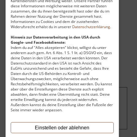
Kartendiensten und Werbung weiter. Unsere Partner führen
Areal in der Mitte ist der Ort hier auch ideal für
diese Informationen möglicherweise mit weiteren Daten
Familien mit Kindern. Keine Autos und kein
zusammen, die du ihnen bereitgestellt hast oder die du im
Wasser weit und breit.
Rahmen deiner Nutzung der Dienste gesammelt hast.
Informationen zu Cookies und dem dir zustehenden
Widerufsrecht erhälst du in unserer
Datenschutzerklärung
.
Hinweis zur Datenverarbeitung in den USA durch
Google- und Facebookdienste:
Indem du auf "Alles akzeptieren" klickst, willigst du unter
anderem auch gem. Art. 6 Abs. 1 S. 1 lit. a) DSGVO ein, dass
deine Daten in den USA verarbeitet werden könnten. Der
Datenschutzstandard in den USA ist nach Ansicht des
EuGHs unzureichend und es besteht die Gefahr, dass Ihre
Daten durch die US-Behörden zu Kontroll- und
Überwachungszwecken, möglicherweise auch ohne
Rechtsbehelfsmöglichkeiten, verarbeitet werden. Du kannst
aber über die Einstellungen diese Dienste auch explizit
abwählen, dann findet eine Übermittlung nicht statt. Deine
erteilte Einwilligung kannst du jederzeit widerrufen.
Um dieses Projekt zu finanzieren, wird
Außerdem kannst du deine Einstellung über die Fußzeile der
hier Werbung eingeblendet.
Cookie-
Seite immer wieder anpassen.
Einstellungen ändern
.
Einstellen oder ablehnen