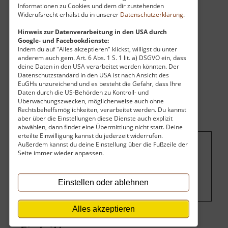
ein FKK-Strand ist vorhanden. Surfen und Zelten
Informationen zu Cookies und dem dir zustehenden
ist nicht gestattet.
Widerufsrecht erhälst du in unserer
Datenschutzerklärung
.
Hinweis zur Datenverarbeitung in den USA durch
Google- und Facebookdienste:
Indem du auf "Alles akzeptieren" klickst, willigst du unter
anderem auch gem. Art. 6 Abs. 1 S. 1 lit. a) DSGVO ein, dass
deine Daten in den USA verarbeitet werden könnten. Der
Datenschutzstandard in den USA ist nach Ansicht des
EuGHs unzureichend und es besteht die Gefahr, dass Ihre
Daten durch die US-Behörden zu Kontroll- und
Überwachungszwecken, möglicherweise auch ohne
Rechtsbehelfsmöglichkeiten, verarbeitet werden. Du kannst
aber über die Einstellungen diese Dienste auch explizit
abwählen, dann findet eine Übermittlung nicht statt. Deine
erteilte Einwilligung kannst du jederzeit widerrufen.
Außerdem kannst du deine Einstellung über die Fußzeile der
Seite immer wieder anpassen.
Um dieses Projekt zu finanzieren, wird
hier Werbung eingeblendet.
Cookie-
Einstellungen ändern
.
Einstellen oder ablehnen
Alles akzeptieren