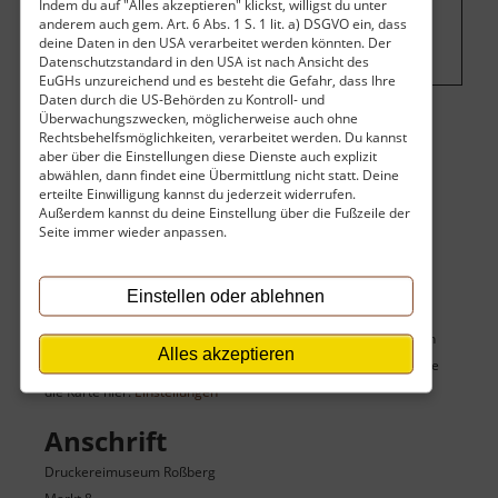
Indem du auf "Alles akzeptieren" klickst, willigst du unter
hier Werbung eingeblendet.
Cookie-
anderem auch gem. Art. 6 Abs. 1 S. 1 lit. a) DSGVO ein, dass
Einstellungen ändern
.
deine Daten in den USA verarbeitet werden könnten. Der
Datenschutzstandard in den USA ist nach Ansicht des
EuGHs unzureichend und es besteht die Gefahr, dass Ihre
Daten durch die US-Behörden zu Kontroll- und
Überwachungszwecken, möglicherweise auch ohne
Rechtsbehelfsmöglichkeiten, verarbeitet werden. Du kannst
Öffnungszeiten
aber über die Einstellungen diese Dienste auch explizit
abwählen, dann findet eine Übermittlung nicht statt. Deine
Führungen nach Voranmeldung für 5 bis 15 Personen.
erteilte Einwilligung kannst du jederzeit widerrufen.
Außerdem kannst du deine Einstellung über die Fußzeile der
Seite immer wieder anpassen.
Karte
Einstellen oder ablehnen
Du siehst hier keine Karte des Zieles sowie seiner umgebenden
Alles akzeptieren
Sehenswürdigkeiten, weil du die Karte deaktiviert hast. Aktiviere
die Karte hier:
Einstellungen
Anschrift
Druckereimuseum Roßberg