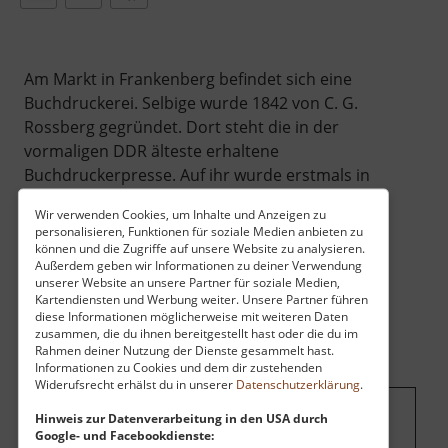
Am Markt in Frankenberg befindet sich eine
Buchdruckerei. Selbige wurde 1842 von C. G.
Rossberg gegründet. Dort steht die in der
vormaligen DDR älteste erhaltene
Buchdruckerpresse. Auf ihr wurde erstmals in
der Welt am 11. Oktober 1845 eine Zeitung auf
Wir verwenden Cookies, um Inhalte und Anzeigen zu
Holzschliffpapier gedruckt. Im
personalisieren, Funktionen für soziale Medien anbieten zu
Buchdruckmuseum findet man unter aanderem
können und die Zugriffe auf unsere Website zu analysieren.
Außerdem geben wir Informationen zu deiner Verwendung
seltene Faksimiles des Evangeliars Heinrich des
unserer Website an unsere Partner für soziale Medien,
Löwen (des teuersten Buches der Welt) und der
Kartendiensten und Werbung weiter. Unsere Partner führen
diese Informationen möglicherweise mit weiteren Daten
erste "Duden" von 1880.
zusammen, die du ihnen bereitgestellt hast oder die du im
Rahmen deiner Nutzung der Dienste gesammelt hast.
Informationen zu Cookies und dem dir zustehenden
Widerufsrecht erhälst du in unserer
Datenschutzerklärung
.
Hinweis zur Datenverarbeitung in den USA durch
Um dieses Projekt zu finanzieren, wird
Google- und Facebookdienste: