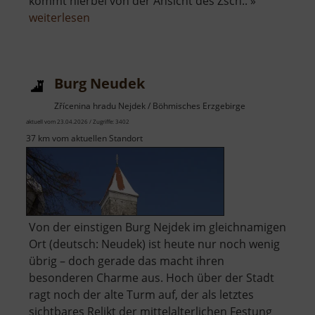
kommt hierbei von der Ansicht des Zsch.. »
über
weiterlesen
Auenblick
Burg Neudek
Zřícenina hradu Nejdek / Böhmisches Erzgebirge
aktuell vom 23.04.2026 / Zugriffe: 3402
37 km vom aktuellen Standort
Von der einstigen Burg Nejdek im gleichnamigen
Ort (deutsch: Neudek) ist heute nur noch wenig
übrig – doch gerade das macht ihren
besonderen Charme aus. Hoch über der Stadt
ragt noch der alte Turm auf, der als letztes
sichtbares Relikt der mittelalterlichen Festung