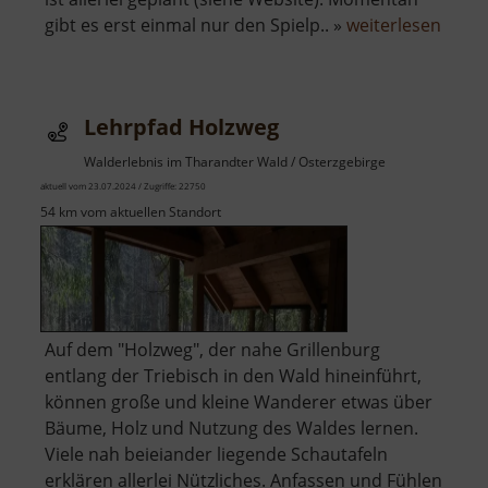
über
gibt es erst einmal nur den Spielp.. »
weiterlesen
Spielp
Spec
Lehrpfad Holzweg
Walderlebnis im Tharandter Wald / Osterzgebirge
aktuell vom 23.07.2024 / Zugriffe: 22750
54 km vom aktuellen Standort
Auf dem "Holzweg", der nahe Grillenburg
entlang der Triebisch in den Wald hineinführt,
können große und kleine Wanderer etwas über
Bäume, Holz und Nutzung des Waldes lernen.
Viele nah beieiander liegende Schautafeln
erklären allerlei Nützliches. Anfassen und Fühlen