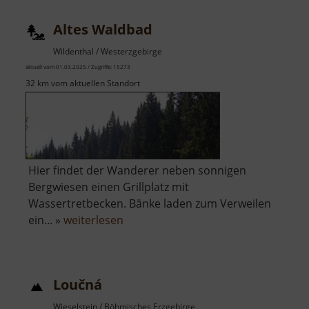
Altes Waldbad
Wildenthal / Westerzgebirge
aktuell vom 01.03.2025 / Zugriffe: 15273
32 km vom aktuellen Standort
Hier findet der Wanderer neben sonnigen
Bergwiesen einen Grillplatz mit
Wassertretbecken. Bänke laden zum Verweilen
über
ein... »
weiterlesen
Altes
Waldbad
Loučná
Wieselstein / Böhmisches Erzgebirge