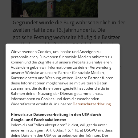
Gegründet wurde die Burg wahrscheinlich in der
zweiten Hälfte des 13. Jahrhunderts. Die
gotische Festung wechselte häufig die Besitzer
und bekam schließlich im 19. Jahrhundert ihr
neues Aussehen (englische Neugotik).
Wir verwenden Cookies, um Inhalte und Anzeigen zu
personalisieren, Funktionen für soziale Medien anbieten zu
können und die Zugriffe auf unsere Website zu analysieren.
Bis 1945 blieb die Burg in Besitz der Grafen von
Außerdem geben wir Informationen zu deiner Verwendung
unserer Website an unsere Partner für soziale Medien,
über
Buquoy, später beher.. »
weiterlesen
Kartendiensten und Werbung weiter. Unsere Partner führen
Schloss
diese Informationen möglicherweise mit weiteren Daten
Hauenstein
zusammen, die du ihnen bereitgestellt hast oder die du im
Rahmen deiner Nutzung der Dienste gesammelt hast.
Informationen zu Cookies und dem dir zustehenden
Brückenklippe
Widerufsrecht erhälst du in unserer
Datenschutzerklärung
.
Wolkensteiner Schweiz / Mittleres Erzgebirge
Hinweis zur Datenverarbeitung in den USA durch
Google- und Facebookdienste:
aktuell vom 23.07.2024 / Zugriffe: 45798
Indem du auf "Alles akzeptieren" klickst, willigst du unter
8 km vom aktuellen Standort
anderem auch gem. Art. 6 Abs. 1 S. 1 lit. a) DSGVO ein, dass
deine Daten in den USA verarbeitet werden könnten. Der