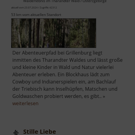
Walderlebnis im Tharandter Wald / Osterzgebirge
aktuell vom 23.07.2024 / Zugriffe: 42312
53 km vom aktuellen Standort
Der Abenteuerpfad bei Grillenburg liegt
inmitten des Tharandter Waldes und lässt große
und kleine Kinder in Wald und Natur vielerlei
Abenteuer erleben. Ein Blockhaus lädt zum
Cowboy und Indianerspielen ein, am Bachlauf
der Triebisch kann Inselhüpfen, Matschen und
Goldwaschen probiert werden, es gibt.. »
über
weiterlesen
Abenteuerpfad
Stille Liebe