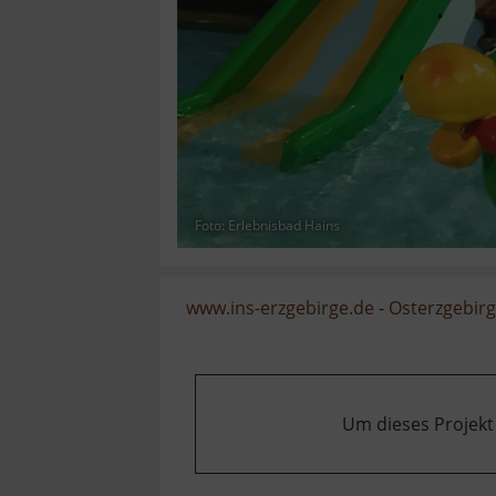
Foto: Erlebnisbad Hains
www.ins-erzgebirge.de
-
Osterzgebir
Um dieses Projekt