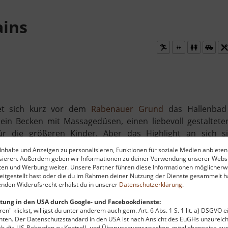
ains
ndet sich kurz vor dem
Rabenauer Grund
das Hallenbad
n Becken mit Massagedüsen, einen liebevoll gestalteten
 die größeren Kinder. Aber das Highlight an sich si
pt und auf der man gegeneinander antreten kann und ein
nhalte und Anzeigen zu personalisieren, Funktionen für soziale Medien anbieten
ngen dann in den Abgrundgeht.
ysieren. Außerdem geben wir Informationen zu deiner Verwendung unserer Websi
ten und Werbung weiter. Unsere Partner führen diese Informationen möglicherw
itgestellt hast oder die du im Rahmen deiner Nutzung der Dienste gesammelt ha
nden Widerufsrecht erhälst du in unserer
Datenschutzerklärung
.
tung in den USA durch Google- und Facebookdienste:
en" klickst, willigst du unter anderem auch gem. Art. 6 Abs. 1 S. 1 lit. a) DSGVO 
ten. Der Datenschutzstandard in den USA ist nach Ansicht des EuGHs unzureich
rch die US-Behörden zu Kontroll- und Überwachungszwecken, möglicherweise au