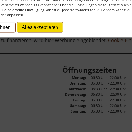
verarbeitet werden. Du kannst aber über die Einstellungen diese Dienste auch ex
t. Deine erteilte Einwilligung kannst du jederzeit widerrufen. Außerdem kannst du
eder anpassen.
ehnen
Alles akzeptieren
 zu finanzieren, wird hier Werbung eingeblendet.
Cookie-Ein
Öffnungszeiten
Montag:
06:30 Uhr - 22:00 Uhr
Dienstag:
06:30 Uhr - 22:00 Uhr
Mittwoch:
06:30 Uhr - 22:00 Uhr
Donnerstag:
06:30 Uhr - 22:00 Uhr
Freitag:
06:30 Uhr - 22:00 Uhr
Samstag:
06:30 Uhr - 22:00 Uhr
Sonntag:
06:30 Uhr - 22:00 Uhr