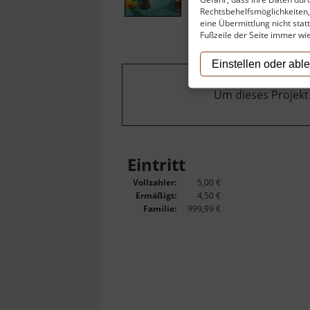
Rechtsbehelfsmöglichkeiten, 
eine Übermittlung nicht stat
Fußzeile der Seite immer wi
Einstellen oder abl
Um dieses Projekt
Eintritt
Vollzahler:
5,00 €
Ermäßigt:
4,50 €
Familie:
999,99 €