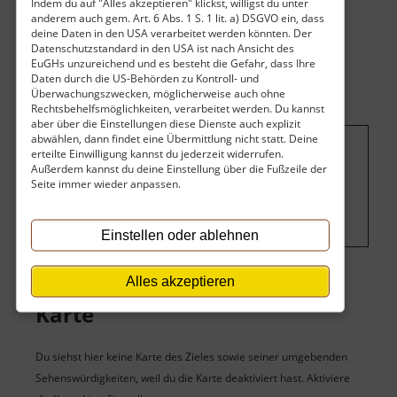
Indem du auf "Alles akzeptieren" klickst, willigst du unter
anderem auch gem. Art. 6 Abs. 1 S. 1 lit. a) DSGVO ein, dass
deine Daten in den USA verarbeitet werden könnten. Der
Datenschutzstandard in den USA ist nach Ansicht des
EuGHs unzureichend und es besteht die Gefahr, dass Ihre
Daten durch die US-Behörden zu Kontroll- und
Überwachungszwecken, möglicherweise auch ohne
Rechtsbehelfsmöglichkeiten, verarbeitet werden. Du kannst
aber über die Einstellungen diese Dienste auch explizit
abwählen, dann findet eine Übermittlung nicht statt. Deine
erteilte Einwilligung kannst du jederzeit widerrufen.
Um dieses Projekt zu finanzieren, wird
Außerdem kannst du deine Einstellung über die Fußzeile der
Seite immer wieder anpassen.
hier Werbung eingeblendet.
Cookie-
Einstellungen ändern
.
Einstellen oder ablehnen
Alles akzeptieren
Karte
Du siehst hier keine Karte des Zieles sowie seiner umgebenden
Sehenswürdigkeiten, weil du die Karte deaktiviert hast. Aktiviere