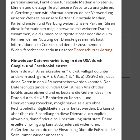
personalisieren, Funktionen für soziale Medien anbieten zu
können und die Zugriffe auf unsere Website zu analysieren.
Außerdem geben wir Informationen zu deiner Verwendung
unserer Website an unsere Partner für soziale Medien,
Kartendiensten und Werbung weiter. Unsere Partner führen
diese Informationen möglicherweise mit weiteren Daten
zusammen, die du ihnen bereitgestellt hast oder die du im
Rahmen deiner Nutzung der Dienste gesammelt hast.
Informationen zu Cookies und dem dir zustehenden
Um dieses Projekt zu finanzieren, wird
Widerufsrecht erhälst du in unserer
Datenschutzerklärung
.
hier Werbung eingeblendet.
Cookie-
Hinweis zur Datenverarbeitung in den USA durch
Einstellungen ändern
.
Google- und Facebookdienste:
Indem du auf "Alles akzeptieren" klickst, willigst du unter
anderem auch gem. Art. 6 Abs. 1 S. 1 lit. a) DSGVO ein, dass
deine Daten in den USA verarbeitet werden könnten. Der
Datenschutzstandard in den USA ist nach Ansicht des
EuGHs unzureichend und es besteht die Gefahr, dass Ihre
Eintritt
Daten durch die US-Behörden zu Kontroll- und
Überwachungszwecken, möglicherweise auch ohne
Vollzahler:
6,00 €
Rechtsbehelfsmöglichkeiten, verarbeitet werden. Du kannst
Ermäßigt:
4,50 €
aber über die Einstellungen diese Dienste auch explizit
Öffnungszeiten
abwählen, dann findet eine Übermittlung nicht statt. Deine
erteilte Einwilligung kannst du jederzeit widerrufen.
Montag:
11:00 Uhr - 19:00 Uhr
Außerdem kannst du deine Einstellung über die Fußzeile der
Dienstag:
11:00 Uhr - 19:00 Uhr
Seite immer wieder anpassen.
Mittwoch:
11:00 Uhr - 19:00 Uhr