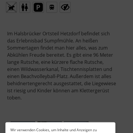
Im Halsbrücker Ortsteil Hetzdorf befindet sich
das Erlebnisbad Sumpfmühle. An heißen
Sommertagen findet man hier alles, was zum
Abkühlen Freude bereitet. Es gibt eine 96 Meter
lange Rutsche, eine kürzere flache Rutsche,
einen Wildwasserkanal, Tischtennisplatten und
einen Beachvolleyball-Platz. Außerdem ist alles
behidnertengerecht ausgestattet, die Liegewiese
ist riesig und Kinder können am Klettergerüst
toben.
Wir verwenden Cookies, um Inhalte und Anzeigen zu