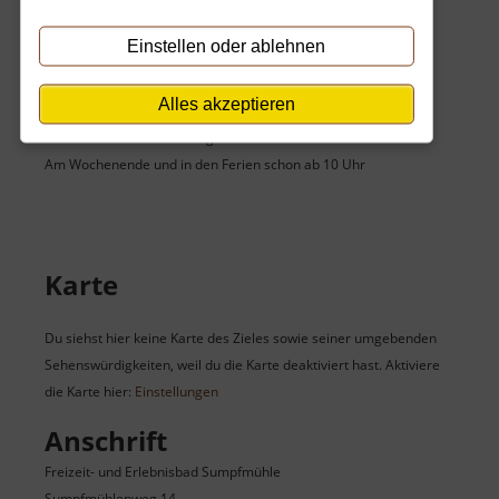
Donnerstag:
11:00 Uhr - 19:00 Uhr
Freitag:
11:00 Uhr - 19:00 Uhr
Einstellen oder ablehnen
Samstag:
11:00 Uhr - 19:00 Uhr
Sonntag:
11:00 Uhr - 19:00 Uhr
Alles akzeptieren
An Feiertagen gelten die Öffnungszeiten wie sonntags.
Im Winter kein Besuch möglich.
Am Wochenende und in den Ferien schon ab 10 Uhr
Karte
Du siehst hier keine Karte des Zieles sowie seiner umgebenden
Sehenswürdigkeiten, weil du die Karte deaktiviert hast. Aktiviere
die Karte hier:
Einstellungen
Anschrift
Freizeit- und Erlebnisbad Sumpfmühle
Sumpfmühlenweg 14