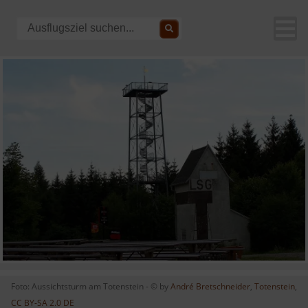
Foto: Aussichtsturm am Totenstein - © by
André Bretschneider
,
Totenstein
,
CC BY-SA 2.0 DE