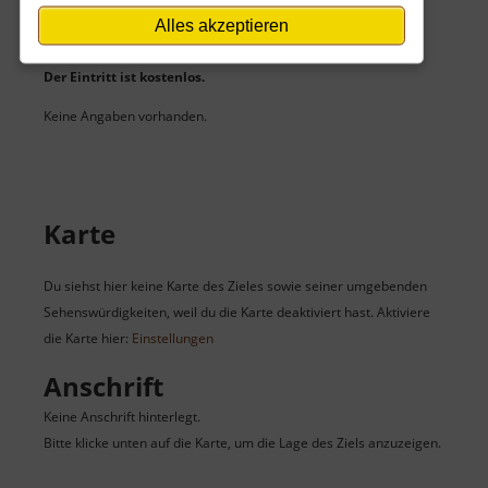
Alles akzeptieren
Eintritt
Der Eintritt ist kostenlos.
Keine Angaben vorhanden.
Karte
Du siehst hier keine Karte des Zieles sowie seiner umgebenden
Sehenswürdigkeiten, weil du die Karte deaktiviert hast. Aktiviere
die Karte hier:
Einstellungen
Anschrift
Keine Anschrift hinterlegt.
Bitte klicke unten auf die Karte, um die Lage des Ziels anzuzeigen.