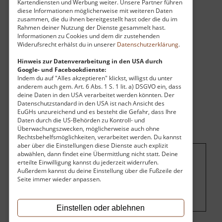
Kartendiensten und Werbung weiter. Unsere Partner führen
der heute zu erklimmende Aussichtsturm mit
diese Informationen möglicherweise mit weiteren Daten
seinen 30 Metern und einer ebenfalls weiten
zusammen, die du ihnen bereitgestellt hast oder die du im
Rahmen deiner Nutzung der Dienste gesammelt hast.
Fernsicht. Er wurde 1998 eingeweiht.
Informationen zu Cookies und dem dir zustehenden
Widerufsrecht erhälst du in unserer
Datenschutzerklärung
.
Hinweis zur Datenverarbeitung in den USA durch
Google- und Facebookdienste:
Indem du auf "Alles akzeptieren" klickst, willigst du unter
anderem auch gem. Art. 6 Abs. 1 S. 1 lit. a) DSGVO ein, dass
deine Daten in den USA verarbeitet werden könnten. Der
Datenschutzstandard in den USA ist nach Ansicht des
EuGHs unzureichend und es besteht die Gefahr, dass Ihre
Daten durch die US-Behörden zu Kontroll- und
Überwachungszwecken, möglicherweise auch ohne
Rechtsbehelfsmöglichkeiten, verarbeitet werden. Du kannst
aber über die Einstellungen diese Dienste auch explizit
abwählen, dann findet eine Übermittlung nicht statt. Deine
erteilte Einwilligung kannst du jederzeit widerrufen.
Um dieses Projekt zu finanzieren, wird
Außerdem kannst du deine Einstellung über die Fußzeile der
hier Werbung eingeblendet.
Cookie-
Seite immer wieder anpassen.
Einstellungen ändern
.
Einstellen oder ablehnen