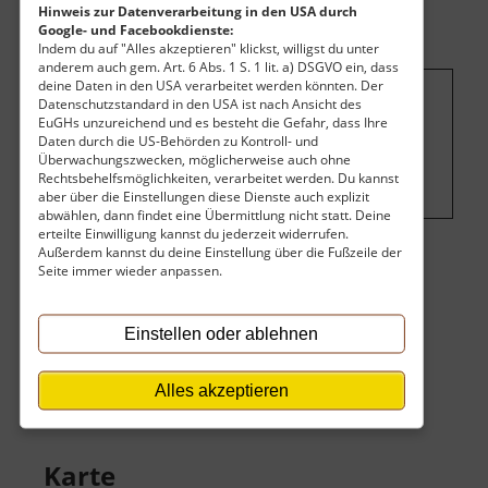
Hinweis zur Datenverarbeitung in den USA durch
Google- und Facebookdienste:
Indem du auf "Alles akzeptieren" klickst, willigst du unter
anderem auch gem. Art. 6 Abs. 1 S. 1 lit. a) DSGVO ein, dass
deine Daten in den USA verarbeitet werden könnten. Der
Datenschutzstandard in den USA ist nach Ansicht des
Um dieses Projekt zu finanzieren, wird
EuGHs unzureichend und es besteht die Gefahr, dass Ihre
Daten durch die US-Behörden zu Kontroll- und
hier Werbung eingeblendet.
Cookie-
Überwachungszwecken, möglicherweise auch ohne
Einstellungen ändern
.
Rechtsbehelfsmöglichkeiten, verarbeitet werden. Du kannst
aber über die Einstellungen diese Dienste auch explizit
abwählen, dann findet eine Übermittlung nicht statt. Deine
erteilte Einwilligung kannst du jederzeit widerrufen.
Außerdem kannst du deine Einstellung über die Fußzeile der
Seite immer wieder anpassen.
Eintritt
Der Eintritt ist kostenlos.
Einstellen oder ablehnen
Keine Angaben vorhanden.
Alles akzeptieren
Karte