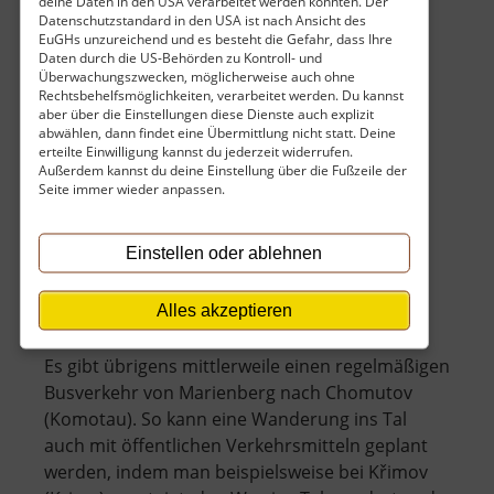
deine Daten in den USA verarbeitet werden könnten. Der
Datenschutzstandard in den USA ist nach Ansicht des
EuGHs unzureichend und es besteht die Gefahr, dass Ihre
Eintritt
Daten durch die US-Behörden zu Kontroll- und
Überwachungszwecken, möglicherweise auch ohne
Rechtsbehelfsmöglichkeiten, verarbeitet werden. Du kannst
Der Eintritt ist kostenlos.
aber über die Einstellungen diese Dienste auch explizit
abwählen, dann findet eine Übermittlung nicht statt. Deine
Keine Angaben vorhanden.
erteilte Einwilligung kannst du jederzeit widerrufen.
Außerdem kannst du deine Einstellung über die Fußzeile der
Seite immer wieder anpassen.
Erreichbarkeit mit dem
Einstellen oder ablehnen
Nahverkehr
Alles akzeptieren
Es gibt übrigens mittlerweile einen regelmäßigen
Busverkehr von Marienberg nach Chomutov
(Komotau). So kann eine Wanderung ins Tal
auch mit öffentlichen Verkehrsmitteln geplant
werden, indem man beispielsweise bei Křimov