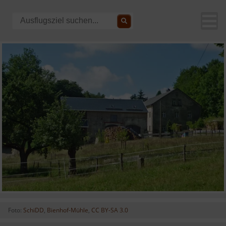
Foto:
SchiDD
,
Bienhof-Mühle
,
CC BY-SA 3.0