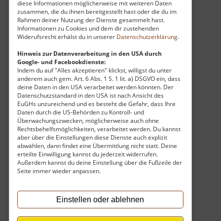
diese Informationen möglicherweise mit weiteren Daten
ideale Ausgangspunkt für Touren durch die
zusammen, die du ihnen bereitgestellt hast oder die du im
sanfte Natur, etwa zur Oelsener Höhe oder
Rahmen deiner Nutzung der Dienste gesammelt hast.
Informationen zu Cookies und dem dir zustehenden
hinauf zum tschechischen Sattelberg, dem
Widerufsrecht erhälst du in unserer
Datenschutzerklärung
.
Špičák. Die Wege führen durch eine
abwechslungsreiche Landschaft aus Wiesen,
Hinweis zur Datenverarbeitung in den USA durch
Google- und Facebookdienste:
Wäldern und naturbelassenen Tälern. Wer die
Indem du auf "Alles akzeptieren" klickst, willigst du unter
Kombination aus technischer Geschichte,
anderem auch gem. Art. 6 Abs. 1 S. 1 lit. a) DSGVO ein, dass
deine Daten in den USA verarbeitet werden könnten. Der
regionaler Gastlichkeit und der Stille des
Datenschutzstandard in den USA ist nach Ansicht des
Osterzgebirges schätzt, findet in der Mühle
EuGHs unzureichend und es besteht die Gefahr, dass Ihre
Bienhof ein besonders reizvolles Ziel abseits der
Daten durch die US-Behörden zu Kontroll- und
Überwachungszwecken, möglicherweise auch ohne
ausgetretenen Pfade. Da die Räumlichkeiten
Rechtsbehelfsmöglichkeiten, verarbeitet werden. Du kannst
überschaubar und begehrt sind, wird für den
aber über die Einstellungen diese Dienste auch explizit
abwählen, dann findet eine Übermittlung nicht statt. Deine
Besuch, insbesondere an den Wochenenden,
erteilte Einwilligung kannst du jederzeit widerrufen.
eine vorherige Reservierung empfohlen.
Außerdem kannst du deine Einstellung über die Fußzeile der
Seite immer wieder anpassen.
Einstellen oder ablehnen