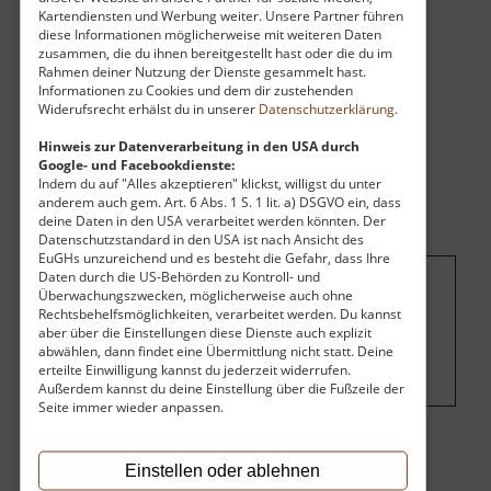
keine Häuser der Umgebung.
Kartendiensten und Werbung weiter. Unsere Partner führen
diese Informationen möglicherweise mit weiteren Daten
zusammen, die du ihnen bereitgestellt hast oder die du im
Rahmen deiner Nutzung der Dienste gesammelt hast.
Informationen zu Cookies und dem dir zustehenden
Widerufsrecht erhälst du in unserer
Datenschutzerklärung
.
Hinweis zur Datenverarbeitung in den USA durch
Google- und Facebookdienste:
Indem du auf "Alles akzeptieren" klickst, willigst du unter
anderem auch gem. Art. 6 Abs. 1 S. 1 lit. a) DSGVO ein, dass
deine Daten in den USA verarbeitet werden könnten. Der
Datenschutzstandard in den USA ist nach Ansicht des
EuGHs unzureichend und es besteht die Gefahr, dass Ihre
Daten durch die US-Behörden zu Kontroll- und
Überwachungszwecken, möglicherweise auch ohne
Um dieses Projekt zu finanzieren, wird
Rechtsbehelfsmöglichkeiten, verarbeitet werden. Du kannst
hier Werbung eingeblendet.
Cookie-
aber über die Einstellungen diese Dienste auch explizit
abwählen, dann findet eine Übermittlung nicht statt. Deine
Einstellungen ändern
.
erteilte Einwilligung kannst du jederzeit widerrufen.
Außerdem kannst du deine Einstellung über die Fußzeile der
Seite immer wieder anpassen.
Eintritt
Einstellen oder ablehnen