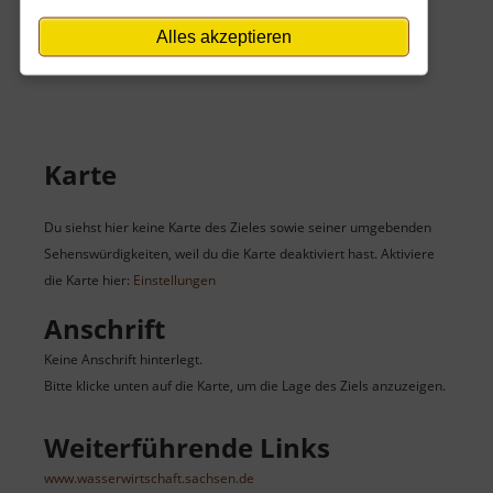
Der Eintritt ist kostenlos.
Alles akzeptieren
Keine Angaben vorhanden.
Karte
Du siehst hier keine Karte des Zieles sowie seiner umgebenden
Sehenswürdigkeiten, weil du die Karte deaktiviert hast. Aktiviere
die Karte hier:
Einstellungen
Anschrift
Keine Anschrift hinterlegt.
Bitte klicke unten auf die Karte, um die Lage des Ziels anzuzeigen.
Weiterführende Links
www.wasserwirtschaft.sachsen.de