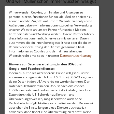
Und weil Müller schon immer wussten, was gut
schmeckt, wurde der Ofen gleich vor Ort
Wir verwenden Cookies, um Inhalte und Anzeigen zu
angeheizt – der Duft von frisch gebackenem Brot
personalisieren, Funktionen für soziale Medien anbieten zu
gehörte hier früher genauso zum Alltag wie das
können und die Zugriffe auf unsere Website zu analysieren.
Rauschen des Wassers. Wenn du heute dort
Außerdem geben wir Informationen zu deiner Verwendung
unserer Website an unsere Partner für soziale Medien,
vorbeischaust, weht immer noch dieser Hauch
Kartendiensten und Werbung weiter. Unsere Partner führen
von alter Handwerksehre durch die Luft. Es ist
diese Informationen möglicherweise mit weiteren Daten
zusammen, die du ihnen bereitgestellt hast oder die du im
der perfekte Ort, um bei einem Spaziergang kurz
Rahmen deiner Nutzung der Dienste gesammelt hast.
innezuhalten und sich vorzustellen, wie hier
Informationen zu Cookies und dem dir zustehenden
Widerufsrecht erhälst du in unserer
Datenschutzerklärung
.
schon vor über 500 Jahren das Mehl in die Säcke
rieselte. Ein charmantes Stück
Hinweis zur Datenverarbeitung in den USA durch
Heimatgeschichte, das zeigt, dass gute
Google- und Facebookdienste:
Indem du auf "Alles akzeptieren" klickst, willigst du unter
Traditionen einfach niemals aus der Mode
anderem auch gem. Art. 6 Abs. 1 S. 1 lit. a) DSGVO ein, dass
kommen!
deine Daten in den USA verarbeitet werden könnten. Der
Datenschutzstandard in den USA ist nach Ansicht des
EuGHs unzureichend und es besteht die Gefahr, dass Ihre
Daten durch die US-Behörden zu Kontroll- und
Überwachungszwecken, möglicherweise auch ohne
Rechtsbehelfsmöglichkeiten, verarbeitet werden. Du kannst
aber über die Einstellungen diese Dienste auch explizit
abwählen, dann findet eine Übermittlung nicht statt. Deine