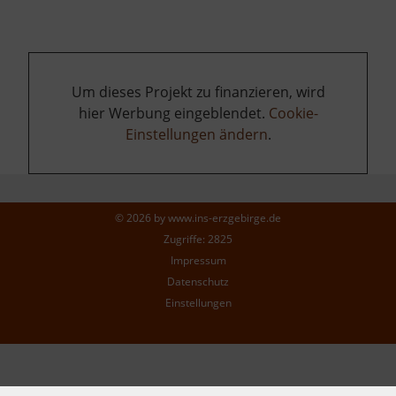
Um dieses Projekt zu finanzieren, wird
hier Werbung eingeblendet.
Cookie-
Einstellungen ändern
.
© 2026 by
www.ins-erzgebirge.de
Zugriffe: 2825
Impressum
Datenschutz
Einstellungen