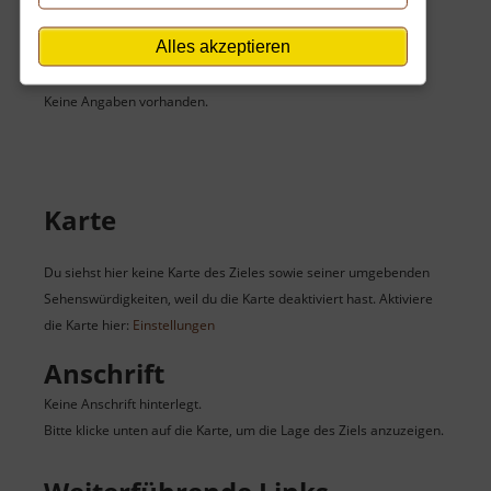
Eintritt
Alles akzeptieren
Der Eintritt ist kostenlos.
Keine Angaben vorhanden.
Karte
Du siehst hier keine Karte des Zieles sowie seiner umgebenden
Sehenswürdigkeiten, weil du die Karte deaktiviert hast. Aktiviere
die Karte hier:
Einstellungen
Anschrift
Keine Anschrift hinterlegt.
Bitte klicke unten auf die Karte, um die Lage des Ziels anzuzeigen.