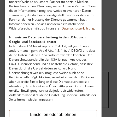
unserer Website an unsere Partner für soziale Medien,
gestaltet. Je nach Station kann man dahin
Kartendiensten und Werbung weiter. Unsere Partner führen
diese Informationen möglicherweise mit weiteren Daten
wandern oder auch mit dem Auto fahren.
zusammen, die du ihnen bereitgestellt hast oder die du im
Rahmen deiner Nutzung der Dienste gesammelt hast.
Informationen zu Cookies und dem dir zustehenden
Widerufsrecht erhälst du in unserer
Datenschutzerklärung
.
Hinweis zur Datenverarbeitung in den USA durch
Google- und Facebookdienste:
Indem du auf "Alles akzeptieren" klickst, willigst du unter
anderem auch gem. Art. 6 Abs. 1 S. 1 lit. a) DSGVO ein, dass
deine Daten in den USA verarbeitet werden könnten. Der
Datenschutzstandard in den USA ist nach Ansicht des
EuGHs unzureichend und es besteht die Gefahr, dass Ihre
Daten durch die US-Behörden zu Kontroll- und
Überwachungszwecken, möglicherweise auch ohne
Rechtsbehelfsmöglichkeiten, verarbeitet werden. Du kannst
aber über die Einstellungen diese Dienste auch explizit
Um dieses Projekt zu finanzieren, wird
abwählen, dann findet eine Übermittlung nicht statt. Deine
hier Werbung eingeblendet.
Cookie-
erteilte Einwilligung kannst du jederzeit widerrufen.
Außerdem kannst du deine Einstellung über die Fußzeile der
Einstellungen ändern
.
Seite immer wieder anpassen.
Einstellen oder ablehnen