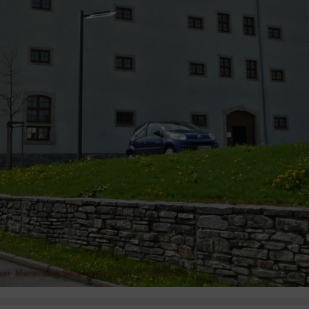
ser
,
Marienberg Bergmagazin (07)
,
CC BY-SA 2.5