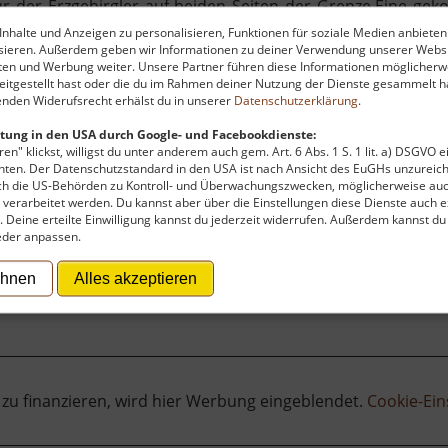
r der Erzgebirgler auf beiden Seiten der Grenze.Eine gek
ntiert von moderner Ausstellungstechnik in Bild und
nhalte und Anzeigen zu personalisieren, Funktionen für soziale Medien anbieten
ysieren. Außerdem geben wir Informationen zu deiner Verwendung unserer Websi
ek mit umfangreichem Medienstand sowie nutzbare Veransta
ten und Werbung weiter. Unsere Partner führen diese Informationen möglicherw
das Angebot des Hauses ab.Früher befand sich das Hei
itgestellt hast oder die du im Rahmen deiner Nutzung der Dienste gesammelt ha
ichtigt werden kann in Zusammenhang mit der Stadtgeschich
nden Widerufsrecht erhälst du in unserer
Datenschutzerklärung
.
tung in den USA durch Google- und Facebookdienste:
en" klickst, willigst du unter anderem auch gem. Art. 6 Abs. 1 S. 1 lit. a) DSGVO 
ten. Der Datenschutzstandard in den USA ist nach Ansicht des EuGHs unzureich
rch die US-Behörden zu Kontroll- und Überwachungszwecken, möglicherweise au
verarbeitet werden. Du kannst aber über die Einstellungen diese Dienste auch ex
t. Deine erteilte Einwilligung kannst du jederzeit widerrufen. Außerdem kannst du
eder anpassen.
ehnen
Alles akzeptieren
 zu finanzieren, wird hier Werbung eingeblendet.
Cookie-Ein