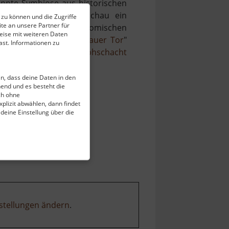
onnte Symbiose aus historischen
 Ton verleihen der Schau ein
 zu können und die Zugriffe
te an unsere Partner für
ltungsräume mit gastronomischen
eise mit weiteren Daten
matmuseum im "
Zschopauer Tor
"
st. Informationen zu
te ebenfalls der
Rudolphschacht
ein, dass deine Daten in den
end und es besteht die
ch ohne
plizit abwählen, dann findet
 deine Einstellung über die
stellungen ändern
.