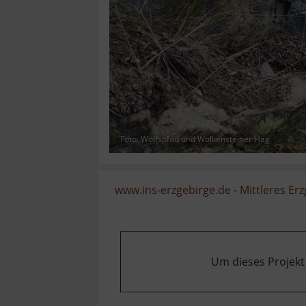
Foto: Wolfspfad und Wolkensteiner Hag
www.ins-erzgebirge.de
-
Mittleres Er
Um dieses Projekt