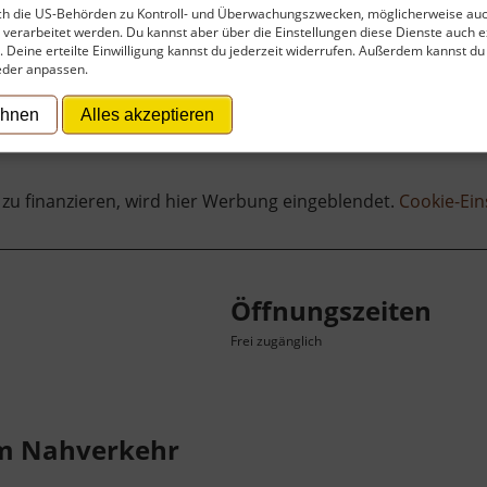
rch die US-Behörden zu Kontroll- und Überwachungszwecken, möglicherweise au
verarbeitet werden. Du kannst aber über die Einstellungen diese Dienste auch ex
t. Deine erteilte Einwilligung kannst du jederzeit widerrufen. Außerdem kannst du
eder anpassen.
ehnen
Alles akzeptieren
 zu finanzieren, wird hier Werbung eingeblendet.
Cookie-Ein
Öffnungszeiten
Frei zugänglich
em Nahverkehr