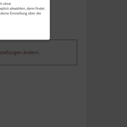
ch ohne
plizit abwählen, dann findet
 deine Einstellung über die
stellungen ändern
.