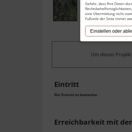
Gefahr, dass Ihre Daten du
Rechtsbehelfsmöglichkeiten, 
eine Übermittlung nicht stat
Fußzeile der Seite immer wi
Einstellen oder abl
Um dieses Projekt
Eintritt
Der Eintritt ist kostenlos.
Erreichbarkeit mit d