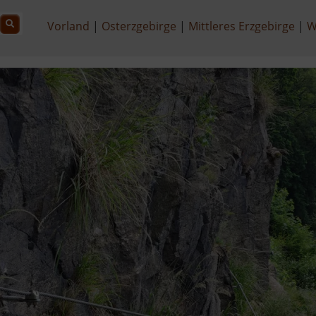
Vorland
Osterzgebirge
Mittleres Erzgebirge
W