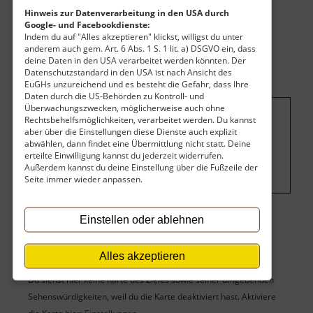
Hinweis zur Datenverarbeitung in den USA durch
Google- und Facebookdienste:
Indem du auf "Alles akzeptieren" klickst, willigst du unter
anderem auch gem. Art. 6 Abs. 1 S. 1 lit. a) DSGVO ein, dass
deine Daten in den USA verarbeitet werden könnten. Der
Datenschutzstandard in den USA ist nach Ansicht des
EuGHs unzureichend und es besteht die Gefahr, dass Ihre
Daten durch die US-Behörden zu Kontroll- und
Überwachungszwecken, möglicherweise auch ohne
Rechtsbehelfsmöglichkeiten, verarbeitet werden. Du kannst
Um dieses Projekt zu finanzieren, wird
aber über die Einstellungen diese Dienste auch explizit
abwählen, dann findet eine Übermittlung nicht statt. Deine
hier Werbung eingeblendet.
Cookie-
erteilte Einwilligung kannst du jederzeit widerrufen.
Einstellungen ändern
.
Außerdem kannst du deine Einstellung über die Fußzeile der
Seite immer wieder anpassen.
Einstellen oder ablehnen
Karte
Alles akzeptieren
Du siehst hier keine Karte des Zieles sowie seiner umgebenden
Sehenswürdigkeiten, weil du die Karte deaktiviert hast. Aktiviere