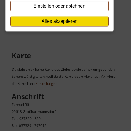
Privatbesitz, kein Zutritt möglich oder eingeschränkt.
Einstellen oder ablehnen
Öffnungszeiten
Alles akzeptieren
Nur nach Voranmeldung / Führung
Karte
Du siehst hier keine Karte des Zieles sowie seiner umgebenden
Sehenswürdigkeiten, weil du die Karte deaktiviert hast. Aktiviere
die Karte hier:
Einstellungen
Anschrift
Zehntel 56
09618 Großhartmannsdorf
Tel.: 037329 - 820
Fax: 037329 - 797012