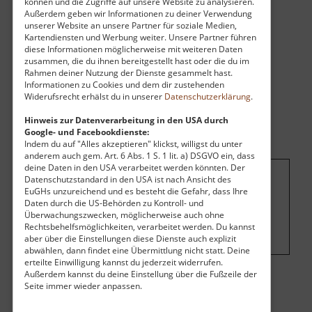
können und die Zugriffe auf unsere Website zu analysieren.
Außerdem geben wir Informationen zu deiner Verwendung
unserer Website an unsere Partner für soziale Medien,
Kartendiensten und Werbung weiter. Unsere Partner führen
diese Informationen möglicherweise mit weiteren Daten
zusammen, die du ihnen bereitgestellt hast oder die du im
Rahmen deiner Nutzung der Dienste gesammelt hast.
Informationen zu Cookies und dem dir zustehenden
Widerufsrecht erhälst du in unserer
Datenschutzerklärung
.
Hinweis zur Datenverarbeitung in den USA durch
Google- und Facebookdienste:
Indem du auf "Alles akzeptieren" klickst, willigst du unter
anderem auch gem. Art. 6 Abs. 1 S. 1 lit. a) DSGVO ein, dass
deine Daten in den USA verarbeitet werden könnten. Der
Datenschutzstandard in den USA ist nach Ansicht des
Um dieses Projekt zu finanzieren, wird
EuGHs unzureichend und es besteht die Gefahr, dass Ihre
Daten durch die US-Behörden zu Kontroll- und
hier Werbung eingeblendet.
Cookie-
Überwachungszwecken, möglicherweise auch ohne
Einstellungen ändern
.
Rechtsbehelfsmöglichkeiten, verarbeitet werden. Du kannst
aber über die Einstellungen diese Dienste auch explizit
abwählen, dann findet eine Übermittlung nicht statt. Deine
erteilte Einwilligung kannst du jederzeit widerrufen.
Außerdem kannst du deine Einstellung über die Fußzeile der
Seite immer wieder anpassen.
Eintritt