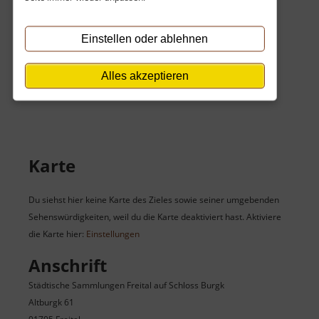
Nachts kein Zutritt oder zu gefährlich.
Dienstag und Donnerstag
13:30 Uhr und 14:30 Uhr
Einstellen oder ablehnen
erster Sonntag im Monat
Alles akzeptieren
11:00 Uhr, 12:00 Uhr, 13:30 Uhr, 14:30 Uhr und 15:30 Uhr
Karte
Du siehst hier keine Karte des Zieles sowie seiner umgebenden
Sehenswürdigkeiten, weil du die Karte deaktiviert hast. Aktiviere
die Karte hier:
Einstellungen
Anschrift
Städtische Sammlungen Freital auf Schloss Burgk
Altburgk 61