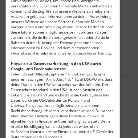
Wir verwenden Cookies, um Inhalte und Anzeigen zu
personalisieren, Funktionen für soziale Medien anbieten zu
können und die Zugriffe auf unsere Website zu analysieren.
Außerdem geben wir Informationen zu deiner Verwendung
unserer Website an unsere Partner für soziale Medien,
Kartendiensten und Werbung weiter. Unsere Partner führen
diese Informationen möglicherweise mit weiteren Daten
zusammen, die du ihnen bereitgestellt hast oder die du im
Rahmen deiner Nutzung der Dienste gesammelt hast.
Um dieses Projekt zu finanzieren, wird
Informationen zu Cookies und dem dir zustehenden
Widerufsrecht erhälst du in unserer
Datenschutzerklärung
.
hier Werbung eingeblendet.
Cookie-
Einstellungen ändern
.
Hinweis zur Datenverarbeitung in den USA durch
Google- und Facebookdienste:
Indem du auf "Alles akzeptieren" klickst, willigst du unter
anderem auch gem. Art. 6 Abs. 1 S. 1 lit. a) DSGVO ein, dass
deine Daten in den USA verarbeitet werden könnten. Der
Datenschutzstandard in den USA ist nach Ansicht des
Eintritt
EuGHs unzureichend und es besteht die Gefahr, dass Ihre
Daten durch die US-Behörden zu Kontroll- und
Vollzahler:
4,00 €
Überwachungszwecken, möglicherweise auch ohne
Familie:
10,00 €
Rechtsbehelfsmöglichkeiten, verarbeitet werden. Du kannst
Mindestalter:
6 Jahre
aber über die Einstellungen diese Dienste auch explizit
Öffnungszeiten
abwählen, dann findet eine Übermittlung nicht statt. Deine
erteilte Einwilligung kannst du jederzeit widerrufen.
Außerdem kannst du deine Einstellung über die Fußzeile der
Im Winter kein Besuch möglich.
Seite immer wieder anpassen.