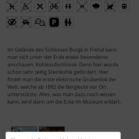
Im Gelände des Schlosses Burgk in Freital kann
man sich unter der Erde etwas besonderes
anschauen: Kohleaufschlüsse. Denn hier wurde
schon sehr zeitig Steinkohle gefördert. Hier
findet man die erste elektrische Grubenlok der
Welt, welche ab 1882 die Bergleute vor Ort
unterstützte. Alles, was man dazu noch wissen
kann, wird dann um die Ecke im Museum erklärt.