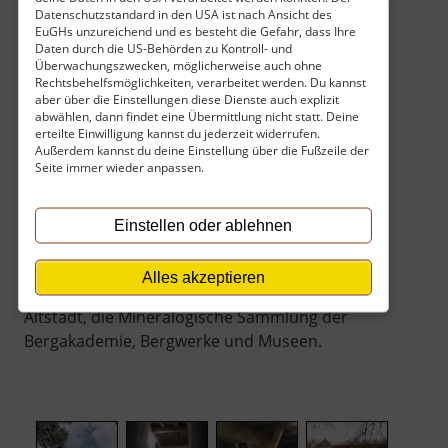
später Mineralien ausgestellt. Der Vortragsraum
Datenschutzstandard in den USA ist nach Ansicht des
im Keller. Der Eingangsbereich.
EuGHs unzureichend und es besteht die Gefahr, dass Ihre
Daten durch die US-Behörden zu Kontroll- und
Parken kann man direkt vor dem Schloss auf
Überwachungszwecken, möglicherweise auch ohne
gebührenpflichtigen Parkplätzen. Wer ein paar
Rechtsbehelfsmöglichkeiten, verarbeitet werden. Du kannst
Schritte zu Fuß gehen möchte, der kann am
aber über die Einstellungen diese Dienste auch explizit
abwählen, dann findet eine Übermittlung nicht statt. Deine
Sportplatz auch kostenfrei mit Uhr parken. Alle
erteilte Einwilligung kannst du jederzeit widerrufen.
Zugänge im Gebäude sind barrierefrei, es gibt
Außerdem kannst du deine Einstellung über die Fußzeile der
Seite immer wieder anpassen.
ein WC, ein kleines Lädchen für Souvenirs und
gegenüber im Schlosscafé auch etwas zum
Essen. Für die mittelgroßen Kinder gibt es auch
Einstellen oder ablehnen
regelmäßig Mitmachangebote.
Freiberg hat aber auch noch andere
Alles akzeptieren
Sehenswürdigkeiten zu bieten, wie den Dom, die
Altstadt, die Mineralogische Sammlung der
Bergakademie, Bergwerke und Museen.