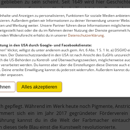
 geblieben zu sein scheint. Seit 1649 wird hier Geschicht
ntanregion Erzgebirge/Krušnohoří gehört ein Besuch hie
nhalte und Anzeigen zu personalisieren, Funktionen für soziale Medien anbieten
ysieren. Außerdem geben wir Informationen zu deiner Verwendung unserer Websi
ten und Werbung weiter. Unsere Partner führen diese Informationen möglicherw
bruar 1649, als der Schneeberger Kaufmann Erasmus Schi
itgestellt hast oder die du im Rahmen deiner Nutzung der Dienste gesammelt ha
nden Widerufsrecht erhälst du in unserer
Datenschutzerklärung
.
iner Blaufarbenmühle erhielt. Über Jahrhunderte hinweg
 Sächsische Blau hergestellt - ein Farbpigment aus Kobalt
tung in den USA durch Google- und Facebookdienste:
belieferte. 1855 stellte man die Produktion auf synthet
en" klickst, willigst du unter anderem auch gem. Art. 6 Abs. 1 S. 1 lit. a) DSGVO 
ten. Der Datenschutzstandard in den USA ist nach Ansicht des EuGHs unzureich
ine bahnbrechende Methode zur Reinigung der Rauchgase 
rch die US-Behörden zu Kontroll- und Überwachungszwecken, möglicherweise au
verarbeitet werden. Du kannst aber über die Einstellungen diese Dienste auch ex
t. Deine erteilte Einwilligung kannst du jederzeit widerrufen. Außerdem kannst du
eder anpassen.
ritt, fühlt sich sofort in eine andere Ära versetzt. Die hi
 das prächtige Herrenhaus sowie die Fabrikantenvilla bil
ehnen
Alles akzeptieren
st die einzige Stätte des UNESCO-Welterbes in der Region, d
lich gepflegt. Während im Werk heute noch Pigmente, Anstri
mmert sich ein im Jahr 2017 gegründeter Förderverein
Führung kannst du in die Welt der Farbmacher eintauch
ieses tiefe Blau einst die Kunstwelt revolutionierte.