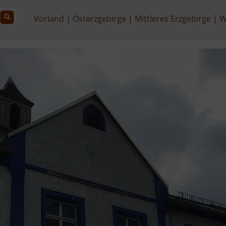
Vorland
Osterzgebirge
Mittleres Erzgebirge
W