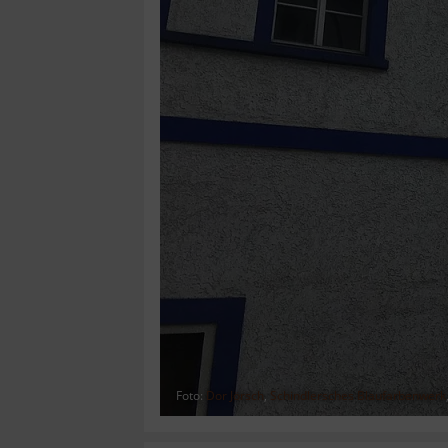
Foto:
Dor Jörsch
,
Schindlersches Blaufarbenwerk