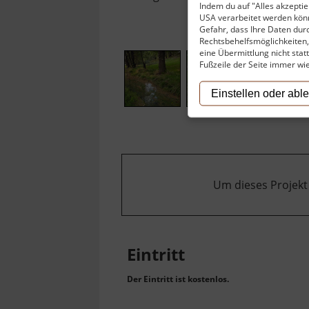
Indem du auf "Alles akzeptier
USA verarbeitet werden könn
Gefahr, dass Ihre Daten du
Rechtsbehelfsmöglichkeiten, 
eine Übermittlung nicht stat
Fußzeile der Seite immer wi
Einstellen oder abl
Um dieses Projekt
Eintritt
Der Eintritt ist kostenlos.