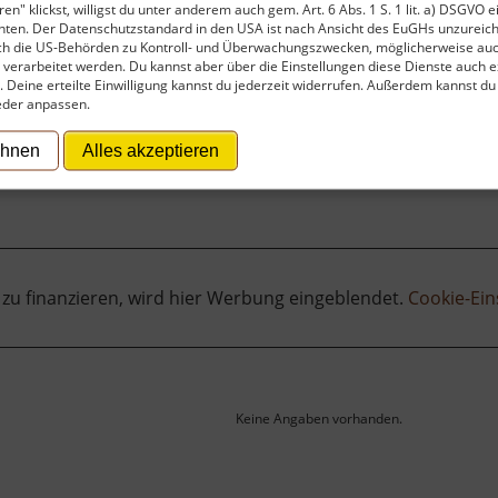
en" klickst, willigst du unter anderem auch gem. Art. 6 Abs. 1 S. 1 lit. a) DSGVO 
ten. Der Datenschutzstandard in den USA ist nach Ansicht des EuGHs unzureich
rch die US-Behörden zu Kontroll- und Überwachungszwecken, möglicherweise au
verarbeitet werden. Du kannst aber über die Einstellungen diese Dienste auch ex
t. Deine erteilte Einwilligung kannst du jederzeit widerrufen. Außerdem kannst du
eder anpassen.
ehnen
Alles akzeptieren
 zu finanzieren, wird hier Werbung eingeblendet.
Cookie-Ein
Keine Angaben vorhanden.