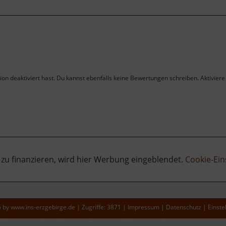
on deaktiviert hast. Du kannst ebenfalls keine Bewertungen schreiben. Aktiviere 
 zu finanzieren, wird hier Werbung eingeblendet.
Cookie-Ein
6 by
www.ins-erzgebirge.de
|
Zugriffe: 3871
|
Impressum
|
Datenschutz
|
Einste