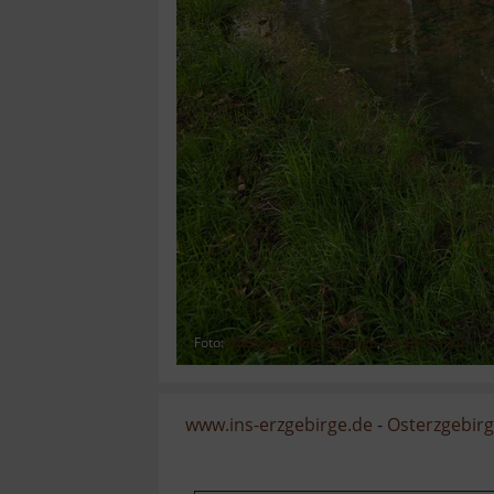
Foto:
Unukorno
,
Roter Graben
,
CC BY-SA 3.0
www.ins-erzgebirge.de
-
Osterzgebir