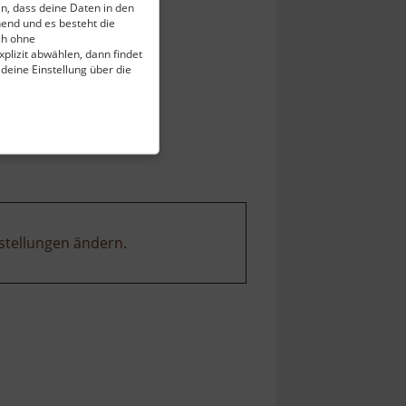
ein, dass deine Daten in den
end und es besteht die
ch ohne
plizit abwählen, dann findet
 deine Einstellung über die
stellungen ändern
.