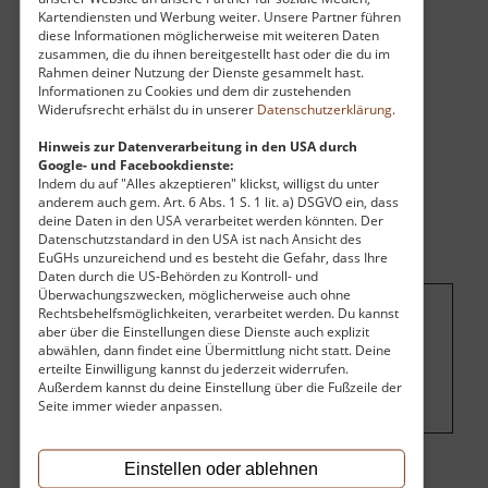
Ratsherrn und Bürgermeister Johann Lindner
Kartendiensten und Werbung weiter. Unsere Partner führen
erbaut
diese Informationen möglicherweise mit weiteren Daten
zusammen, die du ihnen bereitgestellt hast oder die du im
Rahmen deiner Nutzung der Dienste gesammelt hast.
Informationen zu Cookies und dem dir zustehenden
Widerufsrecht erhälst du in unserer
Datenschutzerklärung
.
Hinweis zur Datenverarbeitung in den USA durch
Google- und Facebookdienste:
Indem du auf "Alles akzeptieren" klickst, willigst du unter
anderem auch gem. Art. 6 Abs. 1 S. 1 lit. a) DSGVO ein, dass
deine Daten in den USA verarbeitet werden könnten. Der
Datenschutzstandard in den USA ist nach Ansicht des
EuGHs unzureichend und es besteht die Gefahr, dass Ihre
Daten durch die US-Behörden zu Kontroll- und
Überwachungszwecken, möglicherweise auch ohne
Rechtsbehelfsmöglichkeiten, verarbeitet werden. Du kannst
Um dieses Projekt zu finanzieren, wird
aber über die Einstellungen diese Dienste auch explizit
abwählen, dann findet eine Übermittlung nicht statt. Deine
hier Werbung eingeblendet.
Cookie-
erteilte Einwilligung kannst du jederzeit widerrufen.
Einstellungen ändern
.
Außerdem kannst du deine Einstellung über die Fußzeile der
Seite immer wieder anpassen.
Einstellen oder ablehnen