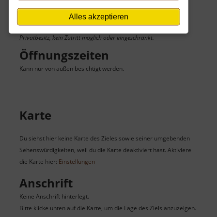
Eintritt
Alles akzeptieren
Der Eintritt ist kostenlos.
Privatbesitz, kein Zutritt möglich oder eingeschränkt.
Öffnungszeiten
Kann nur von außen besichtigt werden.
Karte
Du siehst hier keine Karte des Zieles sowie seiner umgebenden
Sehenswürdigkeiten, weil du die Karte deaktiviert hast. Aktiviere
die Karte hier:
Einstellungen
Anschrift
Keine Anschrift hinterlegt.
Bitte klicke unten auf die Karte, um die Lage des Ziels anzuzeigen.